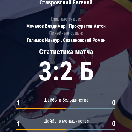
Ставровский Евгений
Главные судьи:
Мочалов Владимир , Прокуратов Антон
Линейные судьи:
Галимов Ильнур , Славиковский Роман
Статистика матча
3:2 Б
Шайбы в большинстве
1
0
Шайбы в меньшинстве
1
0