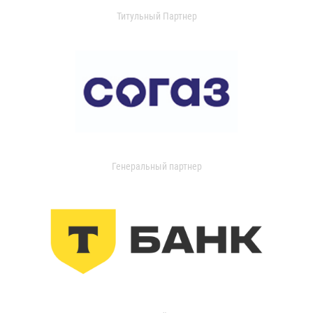
Титульный Партнер
Генеральный партнер