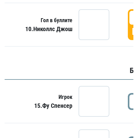
6
Гол в буллите
10.Николлс Джош
Г
Бу
Игрок
15.Фу Спенсер