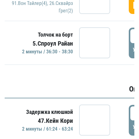
Г
91.Вон Тайлер(4)
,
26.Сквайрз
Грег(2)
3
Толчок на борт
5.Спроул Райан
УД
2 минуты / 36:30 - 38:30
Ов
6
Задержка клюшкой
47.Кейн Кори
УД
2 минуты / 61:24 - 63:24