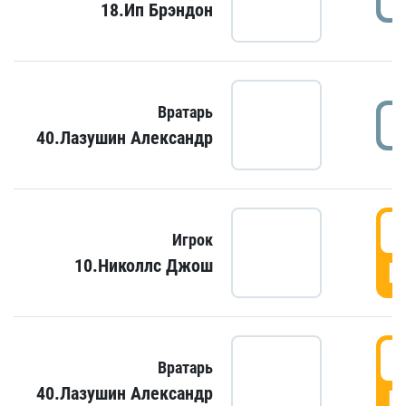
18.Ип Брэндон
Вратарь
40.Лазушин Александр
Игрок
10.Николлс Джош
Г
Вратарь
40.Лазушин Александр
Г