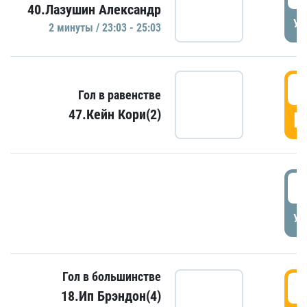
40.Лазушин Александр
УД
2 минуты / 23:03 - 25:03
2
Гол в равенстве
47.Кейн Кори(2)
Г
3
УД
Гол в большинстве
3
18.Ип Брэндон(4)