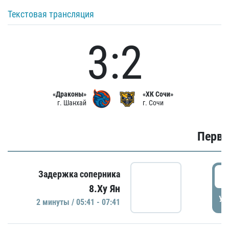
Текстовая трансляция
3:2
«Драконы»
«ХК Сочи»
г. Шанхай
г. Сочи
Первы
0
Задержка соперника
8.Ху Ян
УД
2 минуты / 05:41 - 07:41