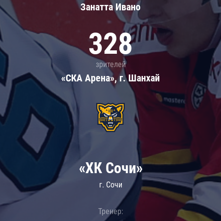
Занатта Иванo
328
зрителей
«СКА Арена», г. Шанхай
«ХК Сочи»
г. Сочи
Тренер: