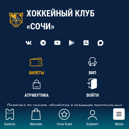
ХОККЕЙНЫЙ КЛУБ
«СОЧИ»
БИЛЕТЫ
ВИП
АТРИБУТИКА
ВОЙТИ
Политика по защите, обработке и хранению персональных
данных
Билеты
Магазин
Сочи Клаб
Кабинет
Меню
АНО «СК «Кубань-Регион», ОГРН 1142300002349,