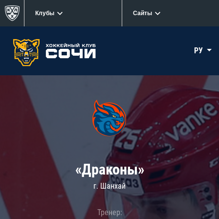
Клубы
Сайты
РУ
«Драконы»
г. Шанхай
Тренер: