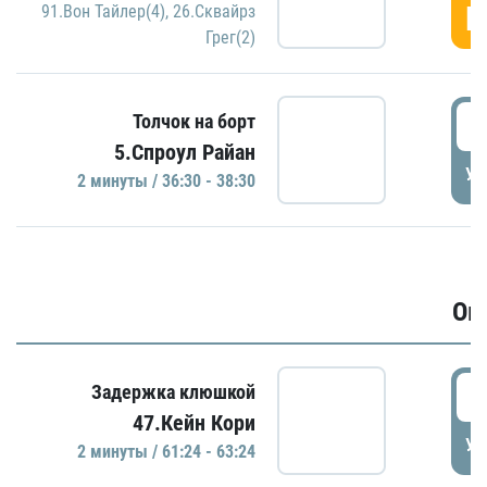
Г
91.Вон Тайлер(4)
,
26.Сквайрз
Грег(2)
3
Толчок на борт
5.Спроул Райан
УД
2 минуты / 36:30 - 38:30
Ов
6
Задержка клюшкой
47.Кейн Кори
УД
2 минуты / 61:24 - 63:24