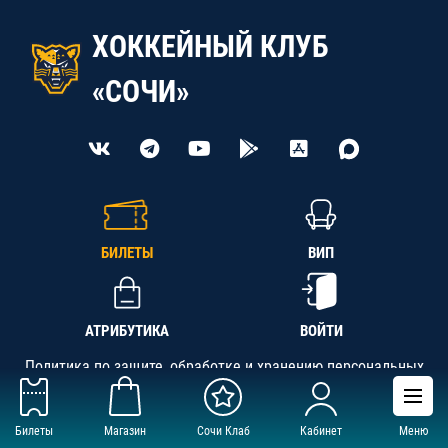
ХОККЕЙНЫЙ КЛУБ
«СОЧИ»
БИЛЕТЫ
ВИП
АТРИБУТИКА
ВОЙТИ
Политика по защите, обработке и хранению персональных
данных
Билеты
Магазин
Сочи Клаб
Кабинет
Меню
АНО «СК «Кубань-Регион», ОГРН 1142300002349,