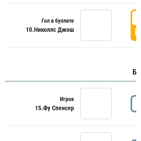
6
Гол в буллите
10.Николлс Джош
Г
Бу
Игрок
15.Фу Спенсер