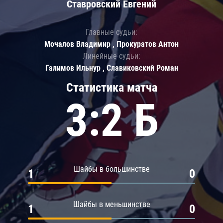
Ставровский Евгений
Главные судьи:
Мочалов Владимир , Прокуратов Антон
Линейные судьи:
Галимов Ильнур , Славиковский Роман
Статистика матча
3:2 Б
Шайбы в большинстве
1
0
Шайбы в меньшинстве
1
0