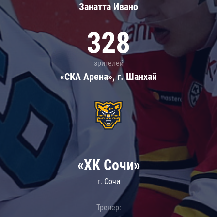
Занатта Иванo
328
зрителей
«СКА Арена», г. Шанхай
«ХК Сочи»
г. Сочи
Тренер: