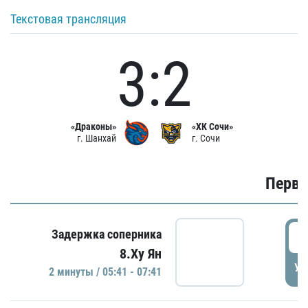
Текстовая трансляция
3:2
«Драконы»
«ХК Сочи»
г. Шанхай
г. Сочи
Первы
0
Задержка соперника
8.Ху Ян
УД
2 минуты / 05:41 - 07:41