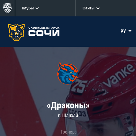
Клубы
Сайты
РУ
«Драконы»
г. Шанхай
Тренер: