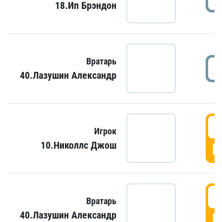
18.Ип Брэндон
Вратарь
40.Лазушин Александр
Игрок
10.Николлс Джош
Г
Вратарь
40.Лазушин Александр
Г