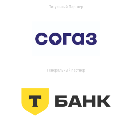
Титульный Партнер
Генеральный партнер