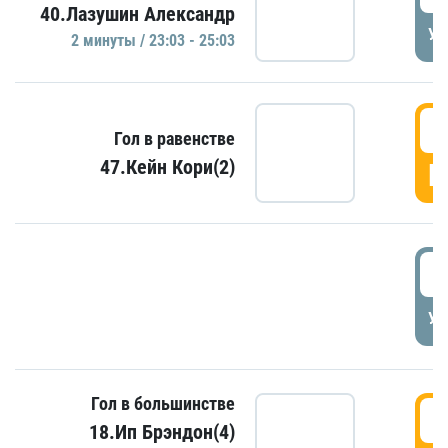
40.Лазушин Александр
УД
2 минуты / 23:03 - 25:03
2
Гол в равенстве
47.Кейн Кори(2)
Г
3
УД
Гол в большинстве
3
18.Ип Брэндон(4)