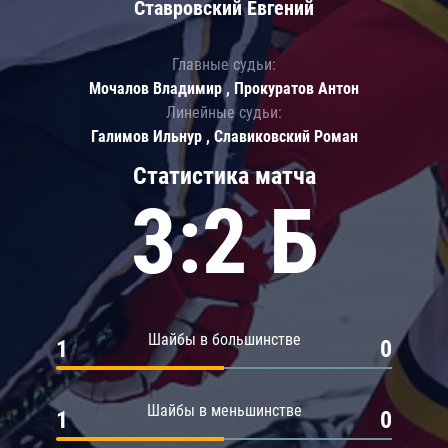
Ставровский Евгений
Главные судьи:
Мочалов Владимир , Прокуратов Антон
Линейные судьи:
Галимов Ильнур , Славиковский Роман
Статистика матча
3:2 Б
Шайбы в большинстве
1
0
Шайбы в меньшинстве
1
0