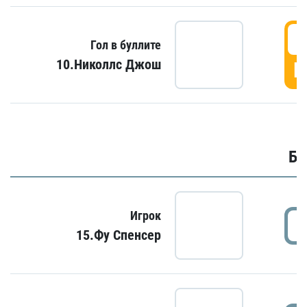
6
Гол в буллите
10.Николлс Джош
Г
Бу
Игрок
15.Фу Спенсер