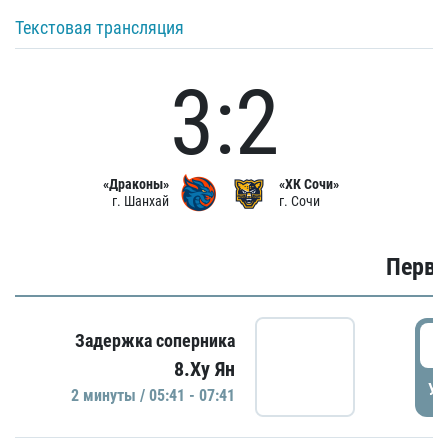
Текстовая трансляция
3:2
«Драконы»
«ХК Сочи»
г. Шанхай
г. Сочи
Первы
0
Задержка соперника
8.Ху Ян
УД
2 минуты / 05:41 - 07:41