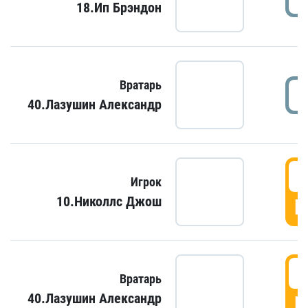
18.Ип Брэндон
Вратарь
40.Лазушин Александр
Игрок
10.Николлс Джош
Г
Вратарь
40.Лазушин Александр
Г