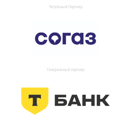
Титульный Партнер
Генеральный партнер