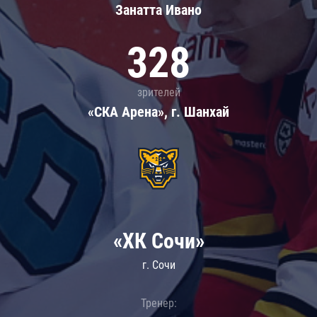
Занатта Иванo
328
зрителей
«СКА Арена», г. Шанхай
«ХК Сочи»
г. Сочи
Тренер: