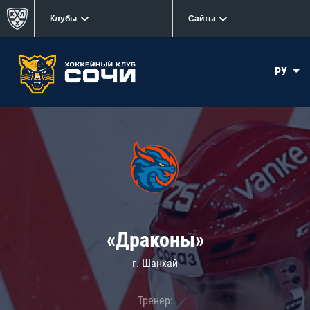
Клубы
Сайты
РУ
«Драконы»
г. Шанхай
Тренер: