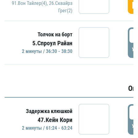
Г
91.Вон Тайлер(4)
,
26.Сквайрз
Грег(2)
3
Толчок на борт
5.Спроул Райан
УД
2 минуты / 36:30 - 38:30
Ов
6
Задержка клюшкой
47.Кейн Кори
УД
2 минуты / 61:24 - 63:24