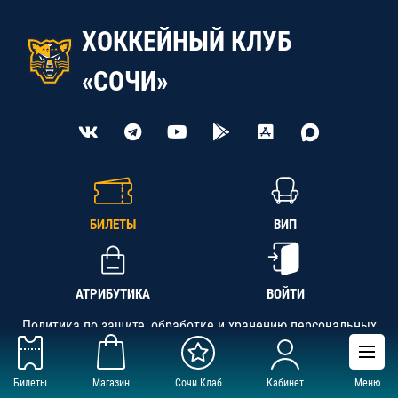
ХОККЕЙНЫЙ КЛУБ
«СОЧИ»
БИЛЕТЫ
ВИП
АТРИБУТИКА
ВОЙТИ
Политика по защите, обработке и хранению персональных
данных
Билеты
Магазин
Сочи Клаб
Кабинет
Меню
АНО «СК «Кубань-Регион», ОГРН 1142300002349,