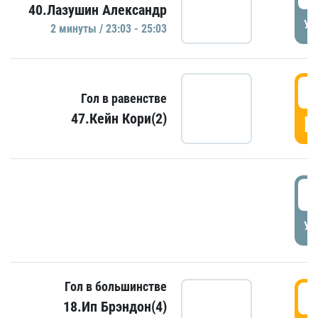
40.Лазушин Александр
УД
2 минуты / 23:03 - 25:03
2
Гол в равенстве
47.Кейн Кори(2)
Г
3
УД
Гол в большинстве
3
18.Ип Брэндон(4)