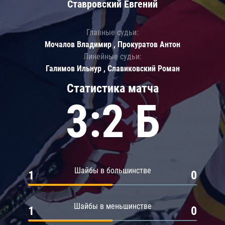
Ставровский Евгений
Главные судьи:
Мочалов Владимир , Прокуратов Антон
Линейные судьи:
Галимов Ильнур , Славиковский Роман
Статистика матча
3:2 Б
Шайбы в большинстве
1
0
Шайбы в меньшинстве
1
0