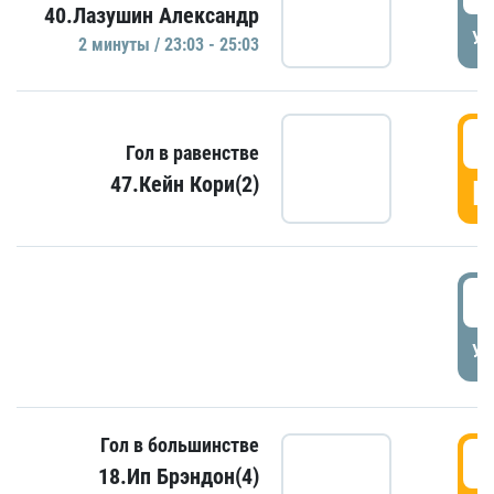
40.Лазушин Александр
УД
2 минуты / 23:03 - 25:03
2
Гол в равенстве
47.Кейн Кори(2)
Г
3
УД
Гол в большинстве
3
18.Ип Брэндон(4)