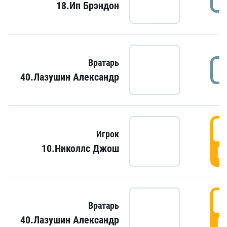
18.Ип Брэндон
Вратарь
40.Лазушин Александр
Игрок
10.Николлс Джош
Г
Вратарь
40.Лазушин Александр
Г