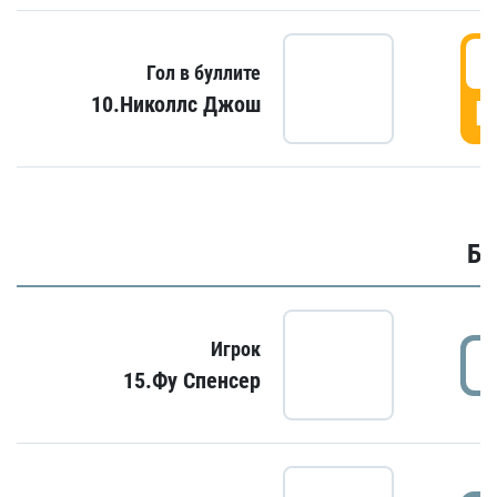
6
Гол в буллите
10.Николлс Джош
Г
Бу
Игрок
15.Фу Спенсер