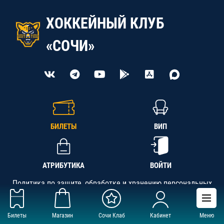
ХОККЕЙНЫЙ КЛУБ
«СОЧИ»
БИЛЕТЫ
ВИП
АТРИБУТИКА
ВОЙТИ
Политика по защите, обработке и хранению персональных
данных
Билеты
Магазин
Сочи Клаб
Кабинет
Меню
АНО «СК «Кубань-Регион», ОГРН 1142300002349,