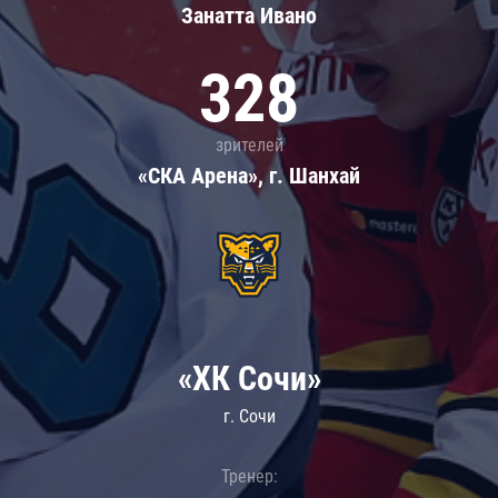
Занатта Иванo
328
зрителей
«СКА Арена», г. Шанхай
«ХК Сочи»
г. Сочи
Тренер: