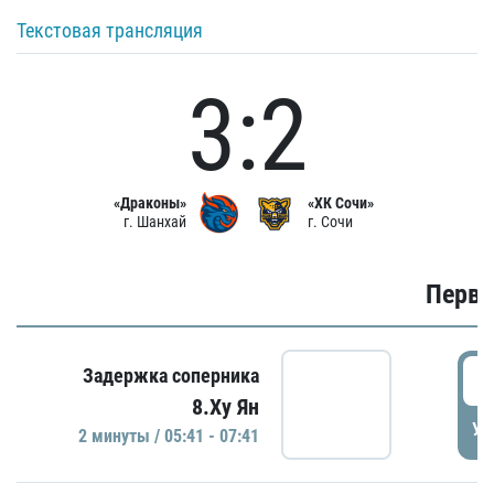
Текстовая трансляция
3:2
«Драконы»
«ХК Сочи»
г. Шанхай
г. Сочи
Первы
0
Задержка соперника
8.Ху Ян
УД
2 минуты / 05:41 - 07:41