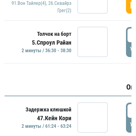
Г
91.Вон Тайлер(4)
,
26.Сквайрз
Грег(2)
3
Толчок на борт
5.Спроул Райан
УД
2 минуты / 36:30 - 38:30
Ов
6
Задержка клюшкой
47.Кейн Кори
УД
2 минуты / 61:24 - 63:24