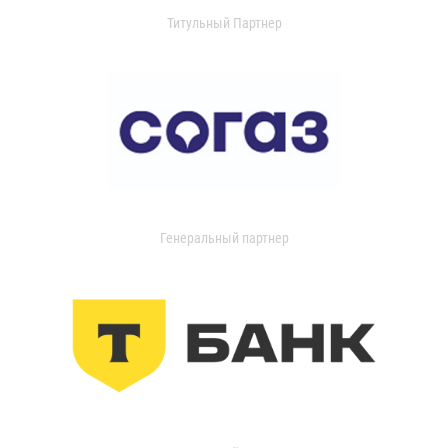
Титульный Партнер
Генеральный партнер