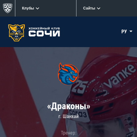
Клубы
Сайты
РУ
«Драконы»
г. Шанхай
Тренер: