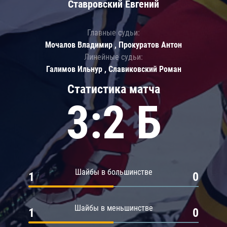
Ставровский Евгений
Главные судьи:
Мочалов Владимир , Прокуратов Антон
Линейные судьи:
Галимов Ильнур , Славиковский Роман
Статистика матча
3:2 Б
Шайбы в большинстве
1
0
Шайбы в меньшинстве
1
0