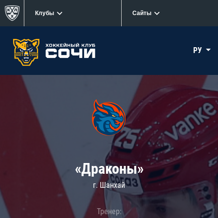
Клубы
Сайты
РУ
«Драконы»
г. Шанхай
Тренер: