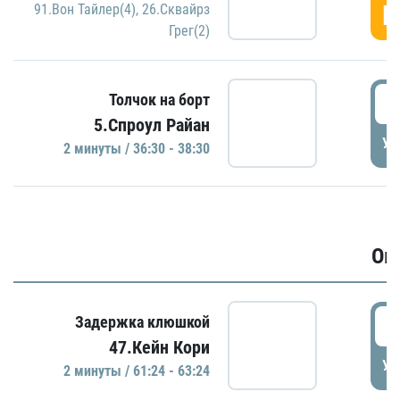
Г
91.Вон Тайлер(4)
,
26.Сквайрз
Грег(2)
3
Толчок на борт
5.Спроул Райан
УД
2 минуты / 36:30 - 38:30
Ов
6
Задержка клюшкой
47.Кейн Кори
УД
2 минуты / 61:24 - 63:24