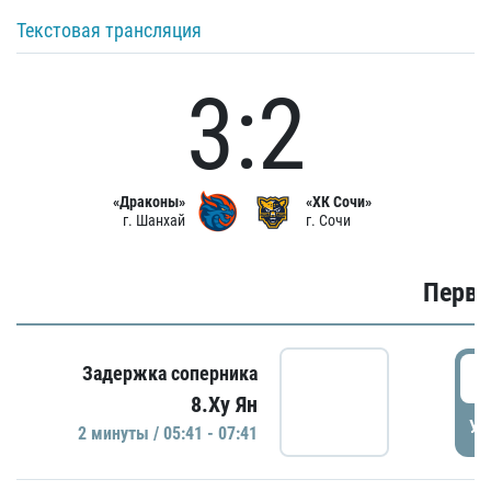
Текстовая трансляция
3:2
«Драконы»
«ХК Сочи»
г. Шанхай
г. Сочи
Первы
0
Задержка соперника
8.Ху Ян
УД
2 минуты / 05:41 - 07:41