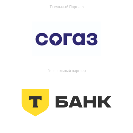
Титульный Партнер
Генеральный партнер