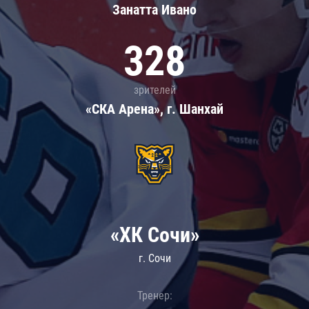
Занатта Иванo
328
зрителей
«СКА Арена», г. Шанхай
«ХК Сочи»
г. Сочи
Тренер: