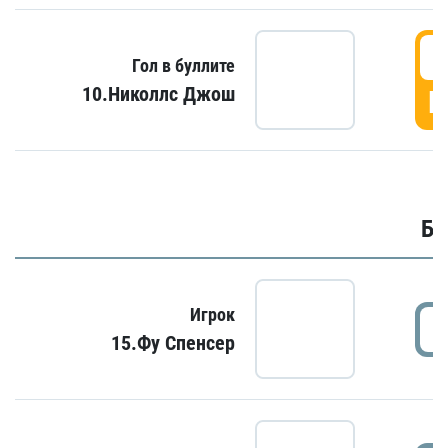
6
Гол в буллите
10.Николлс Джош
Г
Бу
Игрок
15.Фу Спенсер