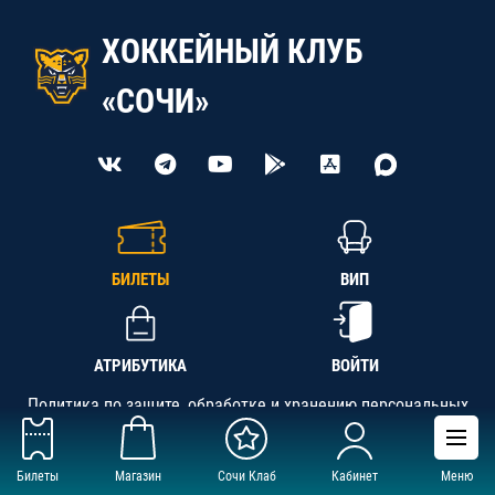
ХОККЕЙНЫЙ КЛУБ
«СОЧИ»
БИЛЕТЫ
ВИП
АТРИБУТИКА
ВОЙТИ
Политика по защите, обработке и хранению персональных
данных
Билеты
Магазин
Сочи Клаб
Кабинет
Меню
АНО «СК «Кубань-Регион», ОГРН 1142300002349,