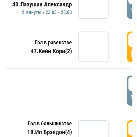
40.Лазушин Александр
УД
2 минуты / 23:03 - 25:03
2
Гол в равенстве
47.Кейн Кори(2)
Г
3
УД
Гол в большинстве
3
18.Ип Брэндон(4)