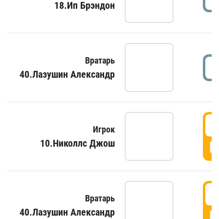
18.Ип Брэндон
Вратарь
40.Лазушин Александр
Игрок
10.Николлс Джош
Г
Вратарь
40.Лазушин Александр
Г