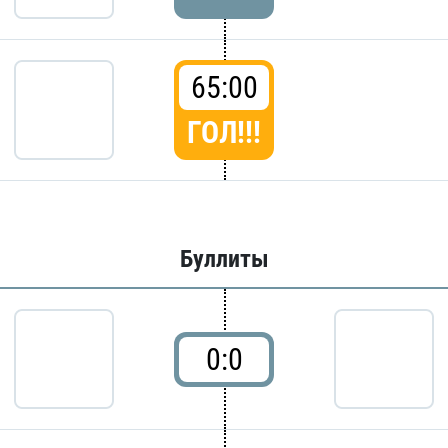
65:00
ГОЛ!!!
Буллиты
0:0