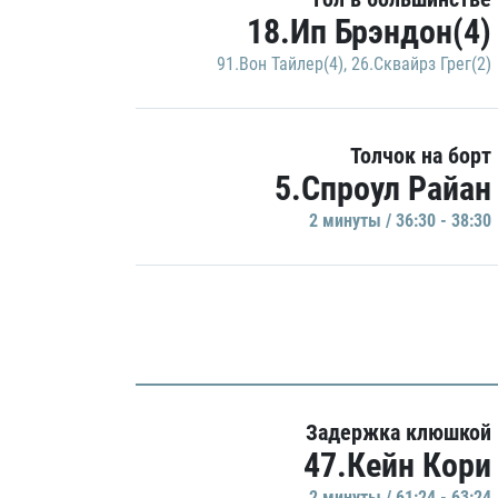
18.Ип Брэндон(4)
91.Вон Тайлер(4)
,
26.Сквайрз Грег(2)
Толчок на борт
5.Спроул Райан
2 минуты / 36:30 - 38:30
Задержка клюшкой
47.Кейн Кори
2 минуты / 61:24 - 63:24