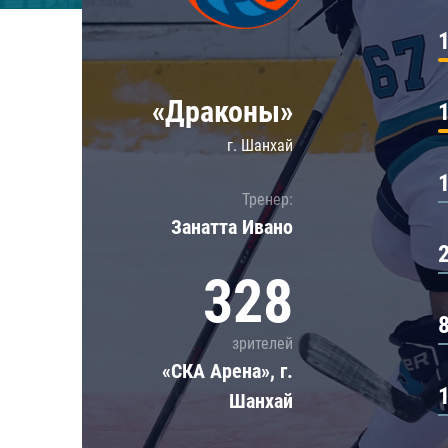
Локомотив
Северсталь
ЦСКА
«Драконы»
Шанхайские Драконы
г. Шанхай
Тренер:
Занатта Иванo
328
зрителей
«СКА Арена», г.
Шанхай