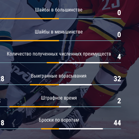
Амур
Шайбы в большинстве
1
0
Барыс
Салават Юлаев
Шайбы в меньшинстве
1
0
Сибирь
Количество полученных численных преимуществ
1
4
Выигранные вбрасывания
28
32
Штрафное время
8
2
Броски по воротам
18
44