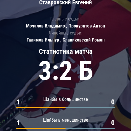
Ставровский Евгений
Главные судьи:
Мочалов Владимир , Прокуратов Антон
Линейные судьи:
Галимов Ильнур , Славиковский Роман
Статистика матча
3:2 Б
Шайбы в большинстве
1
0
Шайбы в меньшинстве
1
0