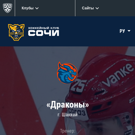
Клубы
Сайты
РУ
«Драконы»
г. Шанхай
Тренер: