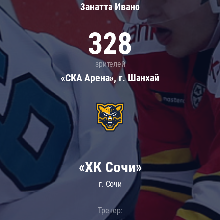
Занатта Иванo
328
зрителей
«СКА Арена», г. Шанхай
«ХК Сочи»
г. Сочи
Тренер: