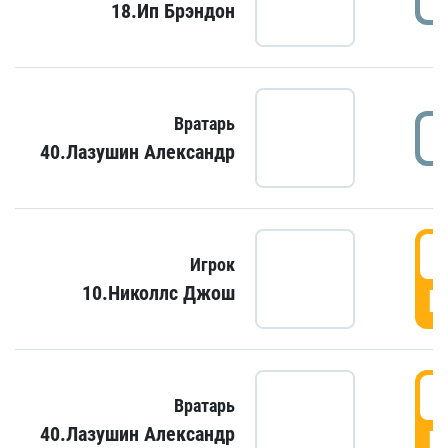
18.Ип Брэндон
Вратарь
40.Лазушин Александр
Игрок
10.Николлс Джош
Г
Вратарь
40.Лазушин Александр
Г