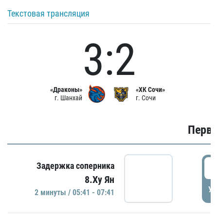
Текстовая трансляция
3:2
«Драконы»
«ХК Сочи»
г. Шанхай
г. Сочи
Первы
0
Задержка соперника
8.Ху Ян
УД
2 минуты / 05:41 - 07:41