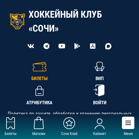
ХОККЕЙНЫЙ КЛУБ
«СОЧИ»
БИЛЕТЫ
ВИП
АТРИБУТИКА
ВОЙТИ
Политика по защите, обработке и хранению персональных
данных
Билеты
Магазин
Сочи Клаб
Кабинет
Меню
АНО «СК «Кубань-Регион», ОГРН 1142300002349,