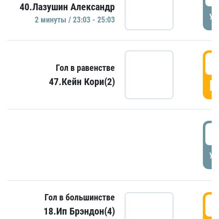
40.Лазушин Александр
УД
2 минуты / 23:03 - 25:03
2
Гол в равенстве
47.Кейн Кори(2)
Г
3
УД
Гол в большинстве
3
18.Ип Брэндон(4)