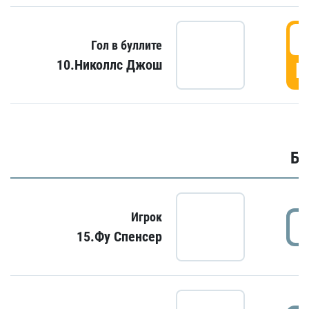
6
Гол в буллите
10.Николлс Джош
Г
Бу
Игрок
15.Фу Спенсер