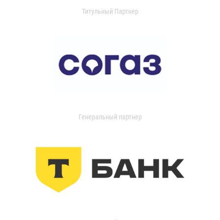
Титульный Партнер
Генеральный партнер