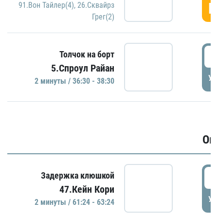
Г
91.Вон Тайлер(4)
,
26.Сквайрз
Грег(2)
3
Толчок на борт
5.Спроул Райан
УД
2 минуты / 36:30 - 38:30
Ов
6
Задержка клюшкой
47.Кейн Кори
УД
2 минуты / 61:24 - 63:24