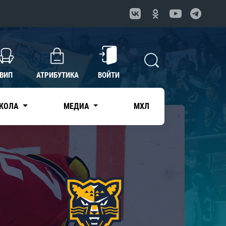
ВИП
АТРИБУТИКА
ВОЙТИ
КОЛА
МЕДИА
МХЛ