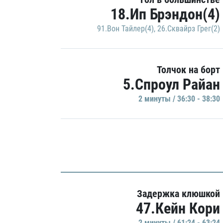
18.Ип Брэндон(4)
91.Вон Тайлер(4)
,
26.Сквайрз Грег(2)
Толчок на борт
5.Спроул Райан
2 минуты / 36:30 - 38:30
Задержка клюшкой
47.Кейн Кори
2 минуты / 61:24 - 63:24