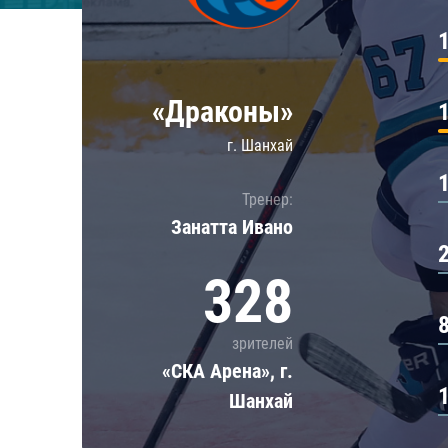
Локомотив
Северсталь
ЦСКА
«Драконы»
Шанхайские Драконы
г. Шанхай
Тренер:
Занатта Иванo
328
зрителей
«СКА Арена», г.
Шанхай