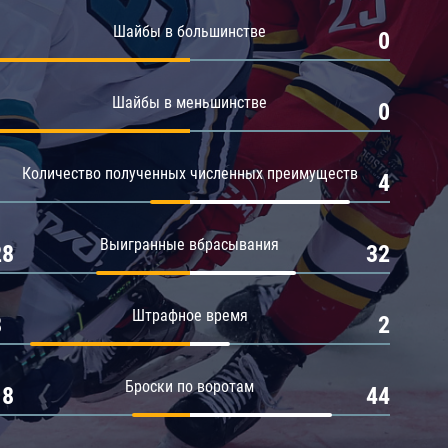
Амур
Шайбы в большинстве
1
0
Барыс
Салават Юлаев
Шайбы в меньшинстве
1
0
Сибирь
Количество полученных численных преимуществ
1
4
Выигранные вбрасывания
28
32
Штрафное время
8
2
Броски по воротам
18
44