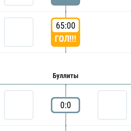
65:00
ГОЛ!!!
Буллиты
0:0