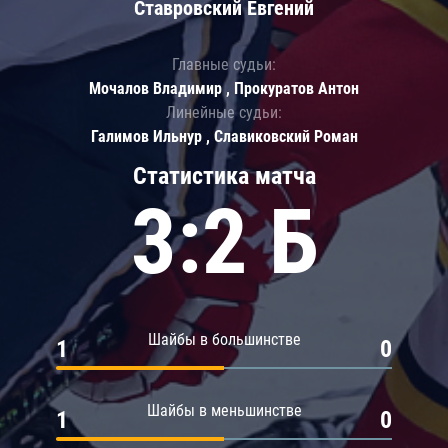
Ставровский Евгений
Главные судьи:
Мочалов Владимир , Прокуратов Антон
Линейные судьи:
Галимов Ильнур , Славиковский Роман
Статистика матча
3:2 Б
Шайбы в большинстве
1
0
Шайбы в меньшинстве
1
0