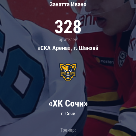
Занатта Иванo
328
зрителей
«СКА Арена», г. Шанхай
«ХК Сочи»
г. Сочи
Тренер: