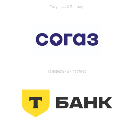
Титульный Партнер
Генеральный партнер