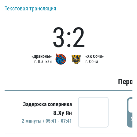
Текстовая трансляция
3:2
«Драконы»
«ХК Сочи»
г. Шанхай
г. Сочи
Первы
0
Задержка соперника
8.Ху Ян
УД
2 минуты / 05:41 - 07:41