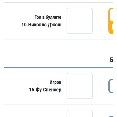
6
Гол в буллите
10.Николлс Джош
Г
Бу
Игрок
15.Фу Спенсер