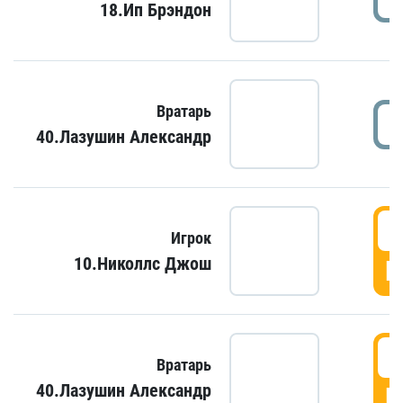
18.Ип Брэндон
Вратарь
40.Лазушин Александр
Игрок
10.Николлс Джош
Г
Вратарь
40.Лазушин Александр
Г