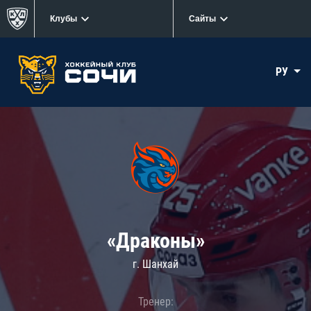
Клубы
Сайты
РУ
«Драконы»
г. Шанхай
Тренер: