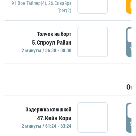
Г
91.Вон Тайлер(4)
,
26.Сквайрз
Грег(2)
3
Толчок на борт
5.Спроул Райан
УД
2 минуты / 36:30 - 38:30
Ов
6
Задержка клюшкой
47.Кейн Кори
УД
2 минуты / 61:24 - 63:24