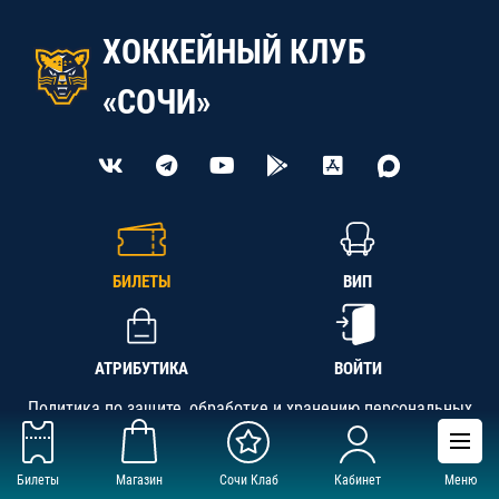
ХОККЕЙНЫЙ КЛУБ
«СОЧИ»
БИЛЕТЫ
ВИП
АТРИБУТИКА
ВОЙТИ
Политика по защите, обработке и хранению персональных
данных
Билеты
Магазин
Сочи Клаб
Кабинет
Меню
АНО «СК «Кубань-Регион», ОГРН 1142300002349,