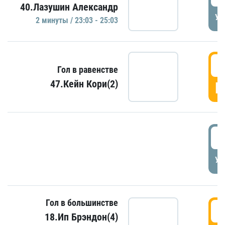
40.Лазушин Александр
УД
2 минуты / 23:03 - 25:03
2
Гол в равенстве
47.Кейн Кори(2)
Г
3
УД
Гол в большинстве
3
18.Ип Брэндон(4)