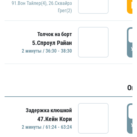
Г
91.Вон Тайлер(4)
,
26.Сквайрз
Грег(2)
3
Толчок на борт
5.Спроул Райан
УД
2 минуты / 36:30 - 38:30
Ов
6
Задержка клюшкой
47.Кейн Кори
УД
2 минуты / 61:24 - 63:24