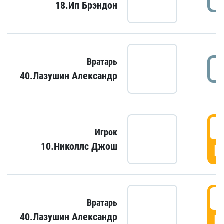
18.Ип Брэндон
Вратарь
40.Лазушин Александр
Игрок
10.Николлс Джош
Г
Вратарь
40.Лазушин Александр
Г