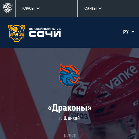
Клубы
Сайты
РУ
«Драконы»
г. Шанхай
Тренер: