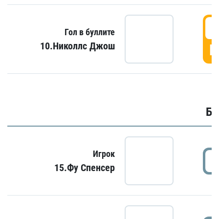
6
Гол в буллите
10.Николлс Джош
Г
Бу
Игрок
15.Фу Спенсер