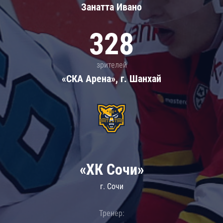
Занатта Иванo
328
зрителей
«СКА Арена», г. Шанхай
«ХК Сочи»
г. Сочи
Тренер: