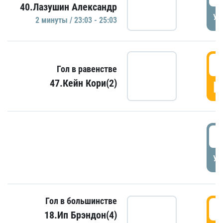
40.Лазушин Александр
УД
2 минуты / 23:03 - 25:03
2
Гол в равенстве
47.Кейн Кори(2)
Г
3
УД
Гол в большинстве
3
18.Ип Брэндон(4)