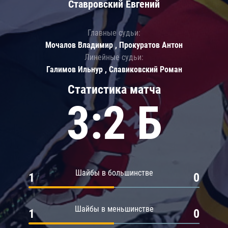
Ставровский Евгений
Главные судьи:
Мочалов Владимир , Прокуратов Антон
Линейные судьи:
Галимов Ильнур , Славиковский Роман
Статистика матча
3:2 Б
Шайбы в большинстве
1
0
Шайбы в меньшинстве
1
0