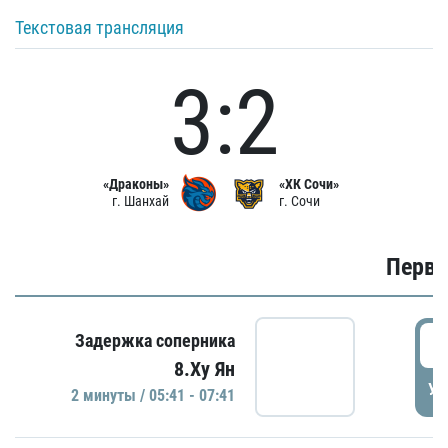
Текстовая трансляция
3:2
«Драконы»
«ХК Сочи»
г. Шанхай
г. Сочи
Первы
0
Задержка соперника
8.Ху Ян
УД
2 минуты / 05:41 - 07:41