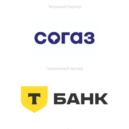
Титульный Партнер
Генеральный партнер