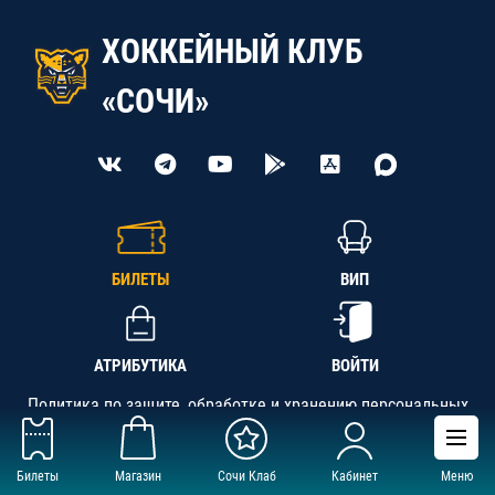
ХОККЕЙНЫЙ КЛУБ
«СОЧИ»
БИЛЕТЫ
ВИП
АТРИБУТИКА
ВОЙТИ
Политика по защите, обработке и хранению персональных
данных
Билеты
Магазин
Сочи Клаб
Кабинет
Меню
АНО «СК «Кубань-Регион», ОГРН 1142300002349,