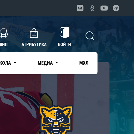
ВИП
АТРИБУТИКА
ВОЙТИ
КОЛА
МЕДИА
МХЛ