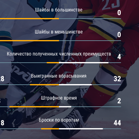
Амур
Шайбы в большинстве
1
0
Барыс
Салават Юлаев
Шайбы в меньшинстве
1
0
Сибирь
Количество полученных численных преимуществ
1
4
Выигранные вбрасывания
28
32
Штрафное время
8
2
Броски по воротам
18
44