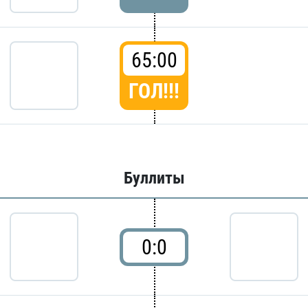
65:00
ГОЛ!!!
Буллиты
0:0