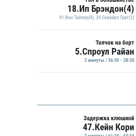
18.Ип Брэндон(4)
91.Вон Тайлер(4)
,
26.Сквайрз Грег(2)
Толчок на борт
5.Спроул Райан
2 минуты / 36:30 - 38:30
Задержка клюшкой
47.Кейн Кори
2 минуты / 61:24 - 63:24