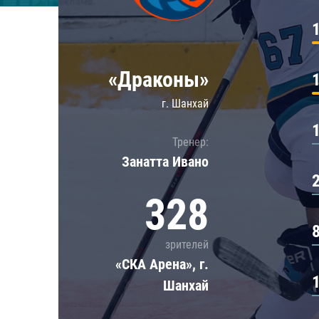
Локомотив
Северсталь
ЦСКА
«Драконы»
Шанхайские Драконы
г. Шанхай
Тренер:
Занатта Иванo
328
зрителей
«СКА Арена», г.
Шанхай