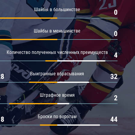
Амур
Шайбы в большинстве
1
0
Барыс
Салават Юлаев
Шайбы в меньшинстве
1
0
Сибирь
Количество полученных численных преимуществ
1
4
Выигранные вбрасывания
28
32
Штрафное время
8
2
Броски по воротам
18
44