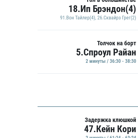
18.Ип Брэндон(4)
91.Вон Тайлер(4)
,
26.Сквайрз Грег(2)
Толчок на борт
5.Спроул Райан
2 минуты / 36:30 - 38:30
Задержка клюшкой
47.Кейн Кори
2 минуты / 61:24 - 63:24