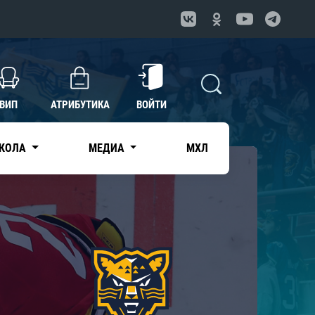
ВИП
АТРИБУТИКА
ВОЙТИ
КОЛА
МЕДИА
МХЛ