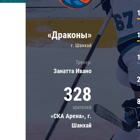
Локомотив
Северсталь
ЦСКА
«Драконы»
Шанхайские Драконы
г. Шанхай
Тренер:
Занатта Иванo
328
зрителей
«СКА Арена», г.
Шанхай