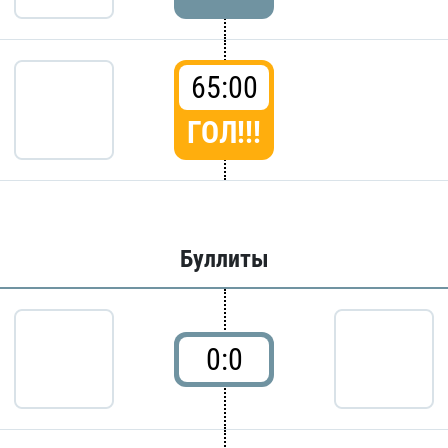
65:00
ГОЛ!!!
Буллиты
0:0