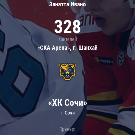
Занатта Иванo
328
зрителей
«СКА Арена», г. Шанхай
«ХК Сочи»
г. Сочи
Тренер: