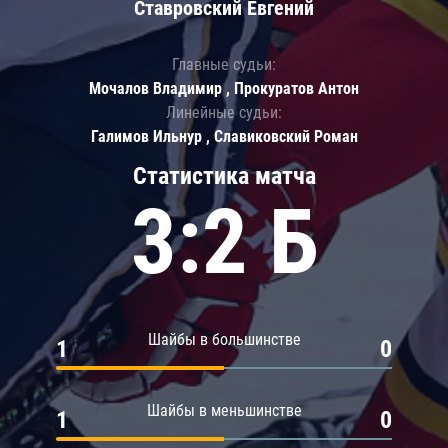
Ставровский Евгений
Главные судьи:
Мочалов Владимир , Прокуратов Антон
Линейные судьи:
Галимов Ильнур , Славиковский Роман
Статистика матча
3:2 Б
Шайбы в большинстве
1
0
Шайбы в меньшинстве
1
0