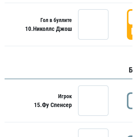
6
Гол в буллите
10.Николлс Джош
Г
Бу
Игрок
15.Фу Спенсер