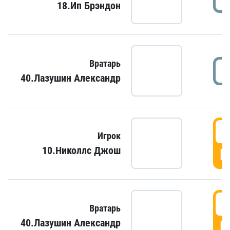
18.Ип Брэндон
Вратарь
40.Лазушин Александр
Игрок
10.Николлс Джош
Г
Вратарь
40.Лазушин Александр
Г