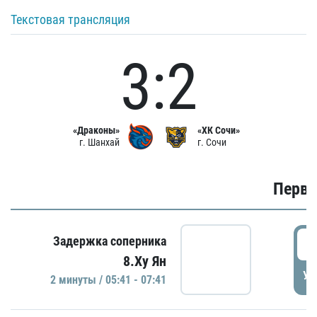
Текстовая трансляция
3:2
«Драконы»
«ХК Сочи»
г. Шанхай
г. Сочи
Первы
0
Задержка соперника
8.Ху Ян
УД
2 минуты / 05:41 - 07:41