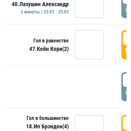
40.Лазушин Александр
УД
2 минуты / 23:03 - 25:03
2
Гол в равенстве
47.Кейн Кори(2)
Г
3
УД
Гол в большинстве
3
18.Ип Брэндон(4)