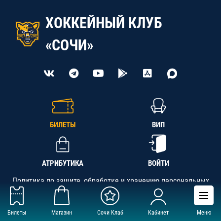
ХОККЕЙНЫЙ КЛУБ
«СОЧИ»
БИЛЕТЫ
ВИП
АТРИБУТИКА
ВОЙТИ
Политика по защите, обработке и хранению персональных
данных
Билеты
Магазин
Сочи Клаб
Кабинет
Меню
АНО «СК «Кубань-Регион», ОГРН 1142300002349,