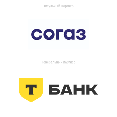
Титульный Партнер
Генеральный партнер