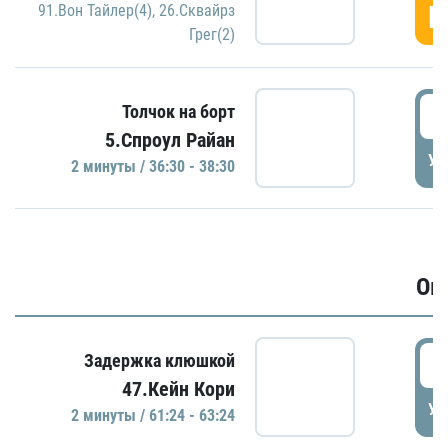
Г
91.Вон Тайлер(4)
,
26.Сквайрз
Грег(2)
3
Толчок на борт
5.Спроул Райан
УД
2 минуты / 36:30 - 38:30
Ов
6
Задержка клюшкой
47.Кейн Кори
УД
2 минуты / 61:24 - 63:24