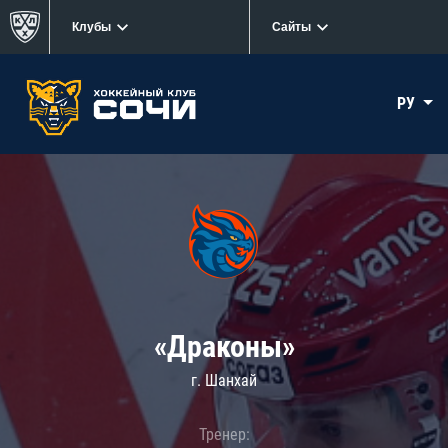
Клубы
Сайты
РУ
«Драконы»
г. Шанхай
Тренер: