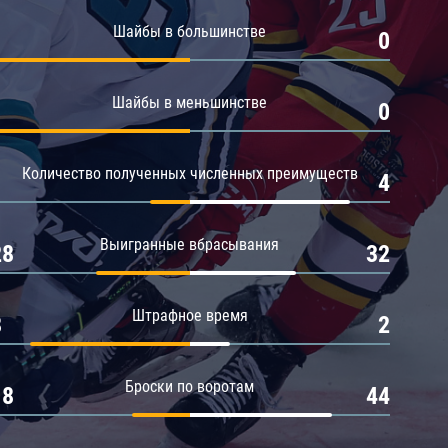
Амур
Шайбы в большинстве
1
0
Барыс
Салават Юлаев
Шайбы в меньшинстве
1
0
Сибирь
Количество полученных численных преимуществ
1
4
Выигранные вбрасывания
28
32
Штрафное время
8
2
Броски по воротам
18
44