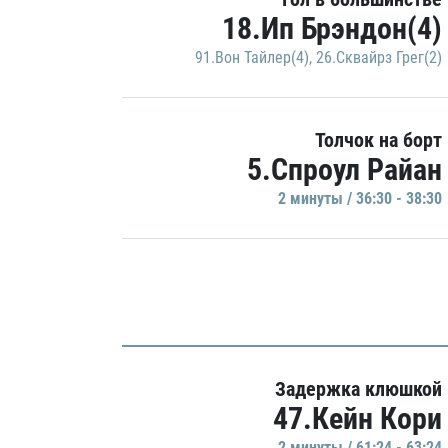
18.Ип Брэндон(4)
91.Вон Тайлер(4)
,
26.Сквайрз Грег(2)
Толчок на борт
5.Спроул Райан
2 минуты / 36:30 - 38:30
Задержка клюшкой
47.Кейн Кори
2 минуты / 61:24 - 63:24