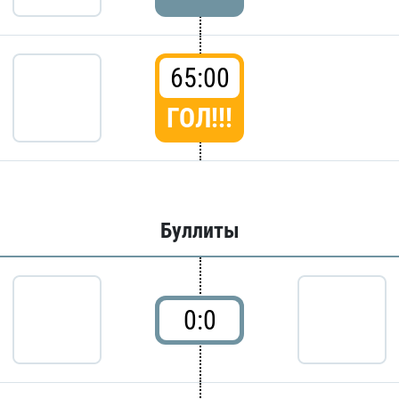
65:00
ГОЛ!!!
Буллиты
0:0