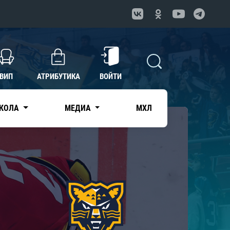
ВИП
АТРИБУТИКА
ВОЙТИ
КОЛА
МЕДИА
МХЛ