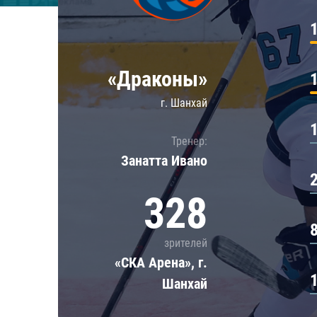
Локомотив
Северсталь
ЦСКА
«Драконы»
Шанхайские Драконы
г. Шанхай
Тренер:
Занатта Иванo
328
зрителей
«СКА Арена», г.
Шанхай