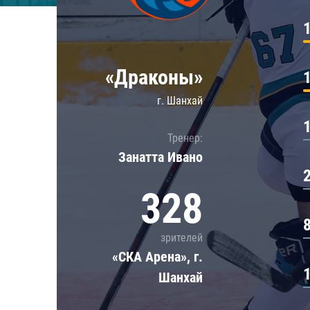
Локомотив
Северсталь
ЦСКА
«Драконы»
Шанхайские Драконы
г. Шанхай
Тренер:
Занатта Иванo
328
зрителей
«СКА Арена», г.
Шанхай