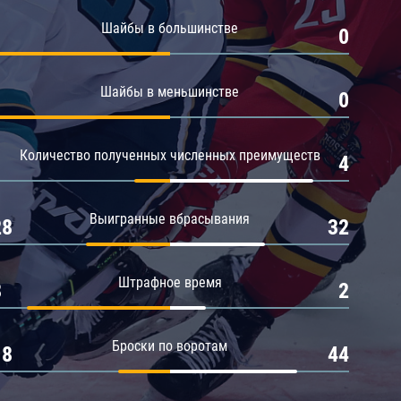
Амур
Шайбы в большинстве
1
0
Барыс
Салават Юлаев
Шайбы в меньшинстве
1
0
Сибирь
Количество полученных численных преимуществ
1
4
Выигранные вбрасывания
28
32
Штрафное время
8
2
Броски по воротам
18
44