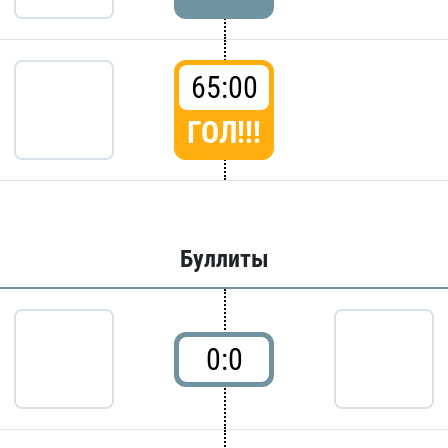
65:00
ГОЛ!!!
Буллиты
0:0