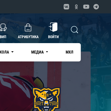
ВИП
АТРИБУТИКА
ВОЙТИ
КОЛА
МЕДИА
МХЛ