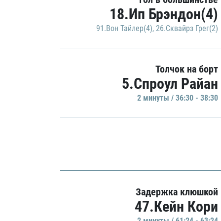
18.Ип Брэндон(4)
91.Вон Тайлер(4)
,
26.Сквайрз Грег(2)
Толчок на борт
5.Спроул Райан
2 минуты / 36:30 - 38:30
Задержка клюшкой
47.Кейн Кори
2 минуты / 61:24 - 63:24