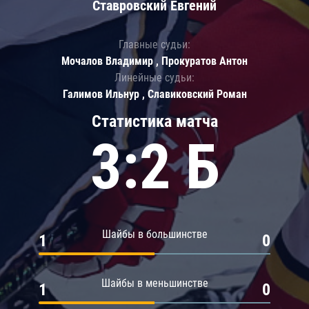
Ставровский Евгений
Главные судьи:
Мочалов Владимир , Прокуратов Антон
Линейные судьи:
Галимов Ильнур , Славиковский Роман
Статистика матча
3:2 Б
Шайбы в большинстве
1
0
Шайбы в меньшинстве
1
0