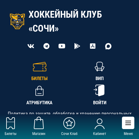
ХОККЕЙНЫЙ КЛУБ
«СОЧИ»
БИЛЕТЫ
ВИП
АТРИБУТИКА
ВОЙТИ
Политика по защите, обработке и хранению персональных
данных
Билеты
Магазин
Сочи Клаб
Кабинет
Меню
АНО «СК «Кубань-Регион», ОГРН 1142300002349,