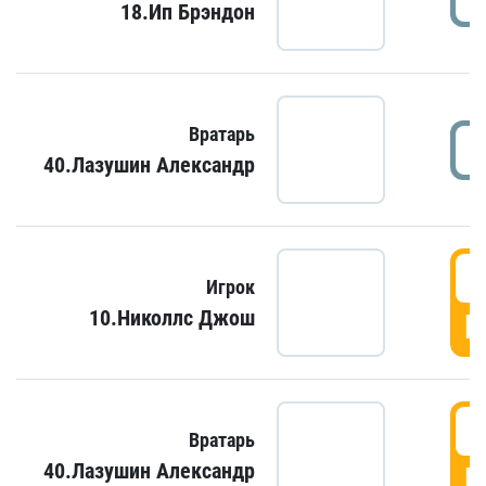
18.Ип Брэндон
Вратарь
40.Лазушин Александр
Игрок
10.Николлс Джош
Г
Вратарь
40.Лазушин Александр
Г