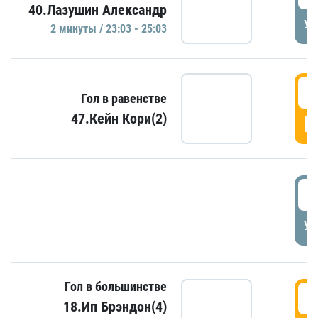
40.Лазушин Александр
УД
2 минуты / 23:03 - 25:03
2
Гол в равенстве
47.Кейн Кори(2)
Г
3
УД
Гол в большинстве
3
18.Ип Брэндон(4)