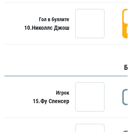
6
Гол в буллите
10.Николлс Джош
Г
Бу
Игрок
15.Фу Спенсер