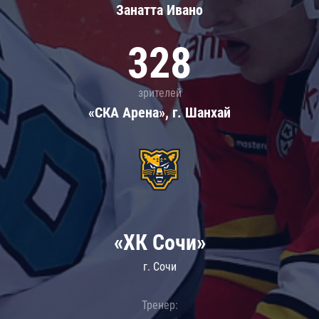
Занатта Иванo
328
зрителей
«СКА Арена», г. Шанхай
«ХК Сочи»
г. Сочи
Тренер: