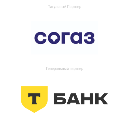
Титульный Партнер
Генеральный партнер