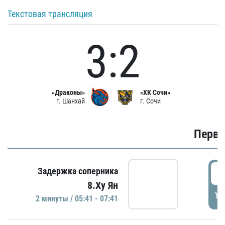
Текстовая трансляция
3:2
«Драконы»
«ХК Сочи»
г. Шанхай
г. Сочи
Первы
0
Задержка соперника
8.Ху Ян
УД
2 минуты / 05:41 - 07:41