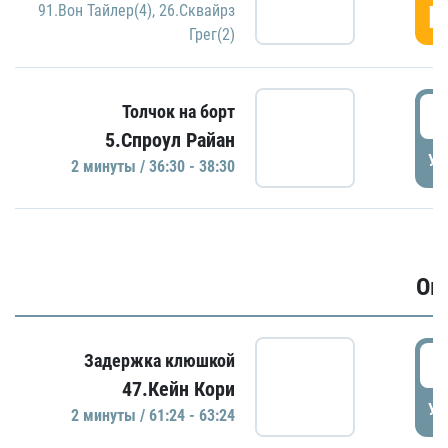
Г
91.Вон Тайлер(4)
,
26.Сквайрз
Грег(2)
3
Толчок на борт
5.Спроул Райан
УД
2 минуты / 36:30 - 38:30
Ов
6
Задержка клюшкой
47.Кейн Кори
УД
2 минуты / 61:24 - 63:24