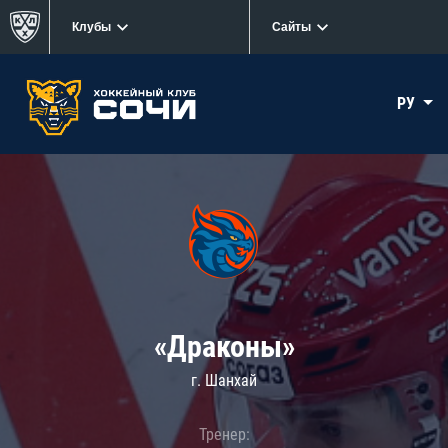
Клубы
Сайты
РУ
«Драконы»
г. Шанхай
Тренер: