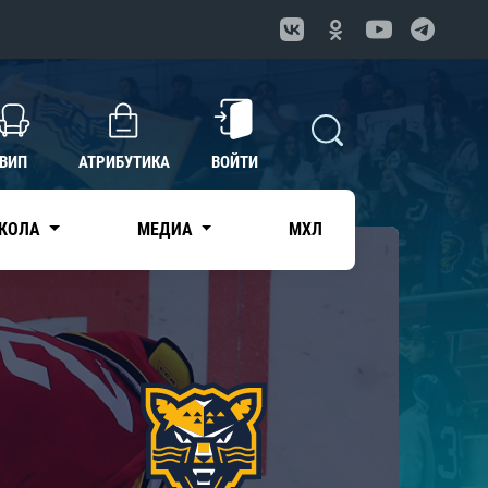
ВИП
АТРИБУТИКА
ВОЙТИ
КОЛА
МЕДИА
МХЛ