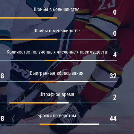
Амур
Шайбы в большинстве
1
0
Барыс
Салават Юлаев
Шайбы в меньшинстве
1
0
Сибирь
Количество полученных численных преимуществ
1
4
Выигранные вбрасывания
28
32
Штрафное время
8
2
Броски по воротам
18
44