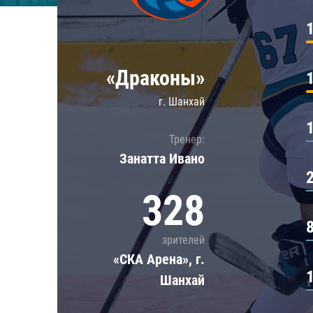
Локомотив
Северсталь
ЦСКА
«Драконы»
Шанхайские Драконы
г. Шанхай
Тренер:
Занатта Иванo
328
зрителей
«СКА Арена», г.
Шанхай