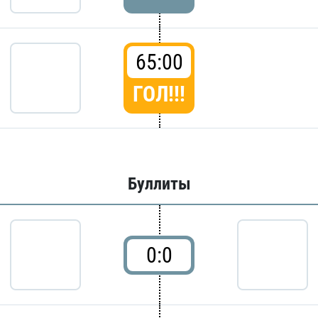
65:00
ГОЛ!!!
Буллиты
0:0