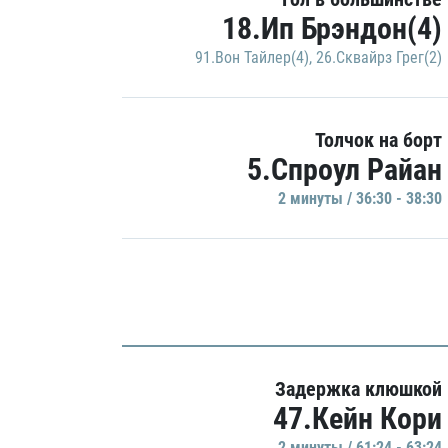
18.Ип Брэндон(4)
91.Вон Тайлер(4)
,
26.Сквайрз Грег(2)
Толчок на борт
5.Спроул Райан
2 минуты / 36:30 - 38:30
Задержка клюшкой
47.Кейн Кори
2 минуты / 61:24 - 63:24