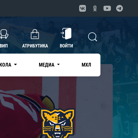
ВИП
АТРИБУТИКА
ВОЙТИ
КОЛА
МЕДИА
МХЛ