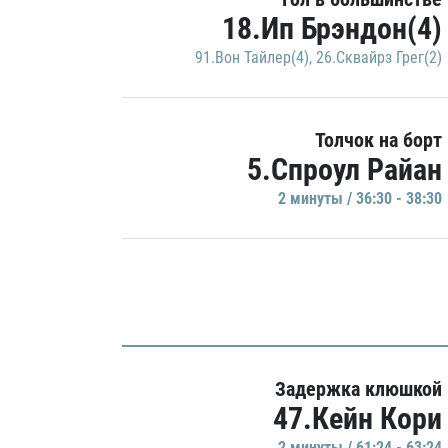
18.Ип Брэндон(4)
91.Вон Тайлер(4)
,
26.Сквайрз Грег(2)
Толчок на борт
5.Спроул Райан
2 минуты / 36:30 - 38:30
Задержка клюшкой
47.Кейн Кори
2 минуты / 61:24 - 63:24