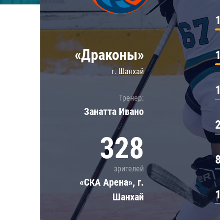
Локомотив
Северсталь
ЦСКА
«Драконы»
Шанхайские Драконы
г. Шанхай
Тренер:
Занатта Иванo
328
зрителей
«СКА Арена», г.
Шанхай