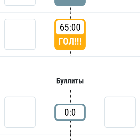
65:00
ГОЛ!!!
Буллиты
0:0