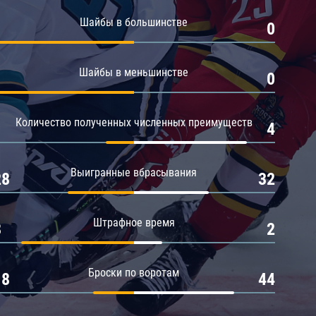
Амур
Шайбы в большинстве
1
0
Барыс
Салават Юлаев
Шайбы в меньшинстве
1
0
Сибирь
Количество полученных численных преимуществ
1
4
Выигранные вбрасывания
28
32
Штрафное время
8
2
Броски по воротам
18
44