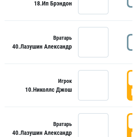
18.Ип Брэндон
Вратарь
40.Лазушин Александр
Игрок
10.Николлс Джош
Г
Вратарь
40.Лазушин Александр
Г