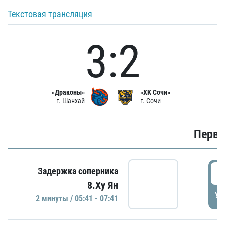
Текстовая трансляция
3:2
«Драконы»
«ХК Сочи»
г. Шанхай
г. Сочи
Первы
0
Задержка соперника
8.Ху Ян
УД
2 минуты / 05:41 - 07:41