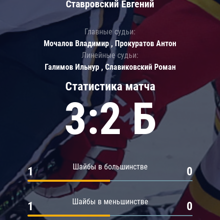
Ставровский Евгений
Главные судьи:
Мочалов Владимир , Прокуратов Антон
Линейные судьи:
Галимов Ильнур , Славиковский Роман
Статистика матча
3:2 Б
Шайбы в большинстве
1
0
Шайбы в меньшинстве
1
0