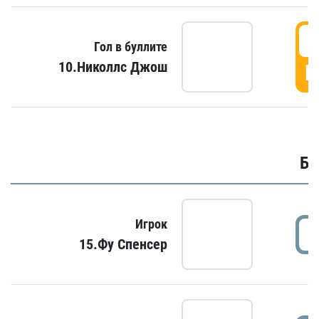
6
Гол в буллите
10.Николлс Джош
Г
Бу
Игрок
15.Фу Спенсер