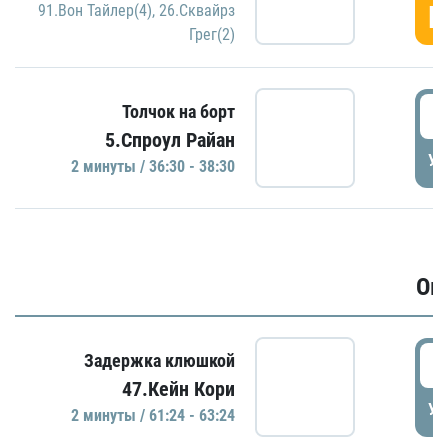
Г
91.Вон Тайлер(4)
,
26.Сквайрз
Грег(2)
3
Толчок на борт
5.Спроул Райан
УД
2 минуты / 36:30 - 38:30
Ов
6
Задержка клюшкой
47.Кейн Кори
УД
2 минуты / 61:24 - 63:24