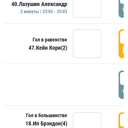
40.Лазушин Александр
УД
2 минуты / 23:03 - 25:03
2
Гол в равенстве
47.Кейн Кори(2)
Г
3
УД
Гол в большинстве
3
18.Ип Брэндон(4)