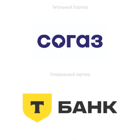
Титульный Партнер
Генеральный партнер