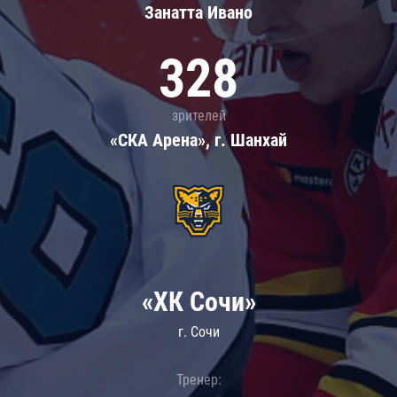
Занатта Иванo
328
зрителей
«СКА Арена», г. Шанхай
«ХК Сочи»
г. Сочи
Тренер: