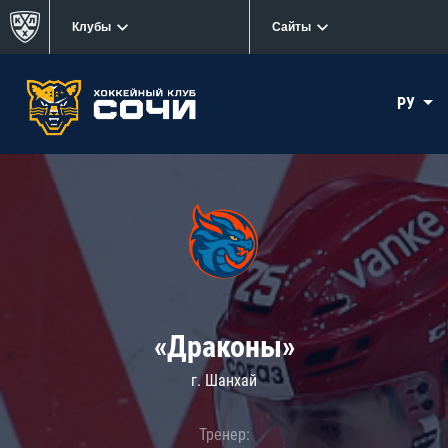
Клубы
Сайты
РУ
«Драконы»
г. Шанхай
Тренер: