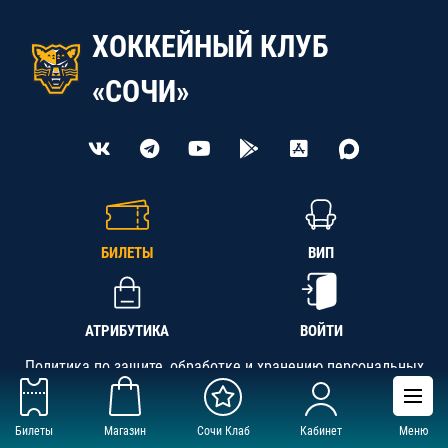
ХОККЕЙНЫЙ КЛУБ
«СОЧИ»
БИЛЕТЫ
ВИП
АТРИБУТИКА
ВОЙТИ
Политика по защите, обработке и хранению персональных
данных
Билеты
Магазин
Сочи Клаб
Кабинет
Меню
АНО «СК «Кубань-Регион», ОГРН 1142300002349,