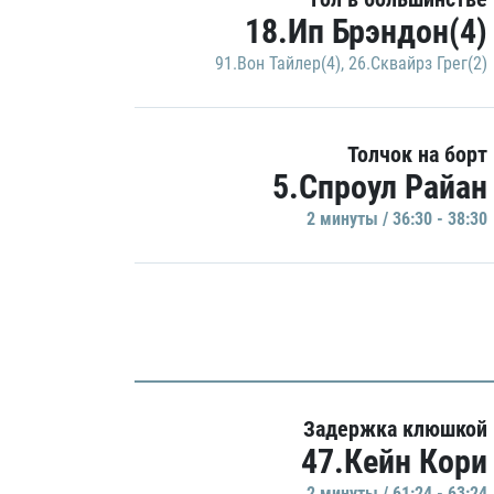
18.Ип Брэндон(4)
91.Вон Тайлер(4)
,
26.Сквайрз Грег(2)
Толчок на борт
5.Спроул Райан
2 минуты / 36:30 - 38:30
Задержка клюшкой
47.Кейн Кори
2 минуты / 61:24 - 63:24