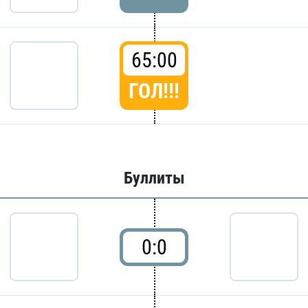
65:00
ГОЛ!!!
Буллиты
0:0