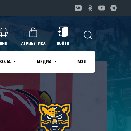
ВИП
АТРИБУТИКА
ВОЙТИ
КОЛА
МЕДИА
МХЛ