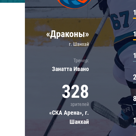
Локомотив
Северсталь
ЦСКА
«Драконы»
Шанхайские Драконы
г. Шанхай
Тренер:
Занатта Иванo
328
зрителей
«СКА Арена», г.
Шанхай