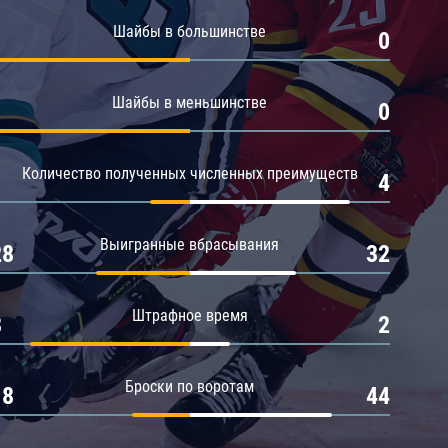
Амур
Шайбы в большинстве
1
0
Барыс
Салават Юлаев
Шайбы в меньшинстве
1
0
Сибирь
Количество полученных численных преимуществ
1
4
Выигранные вбрасывания
28
32
Штрафное время
8
2
Броски по воротам
18
44