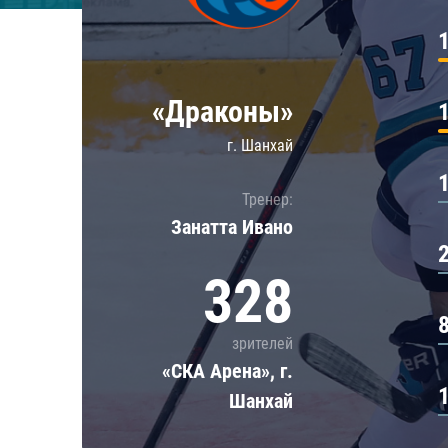
Локомотив
Северсталь
ЦСКА
«Драконы»
Шанхайские Драконы
г. Шанхай
Тренер:
Занатта Иванo
328
зрителей
«СКА Арена», г.
Шанхай