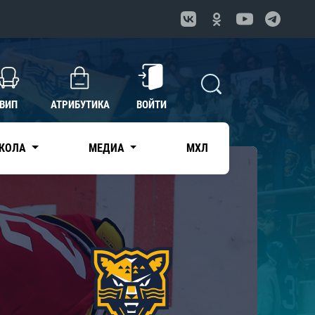
ВИП
АТРИБУТИКА
ВОЙТИ
КОЛА
МЕДИА
МХЛ