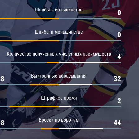
Амур
Шайбы в большинстве
1
0
Барыс
Салават Юлаев
Шайбы в меньшинстве
1
0
Сибирь
Количество полученных численных преимуществ
1
4
Выигранные вбрасывания
28
32
Штрафное время
8
2
Броски по воротам
18
44