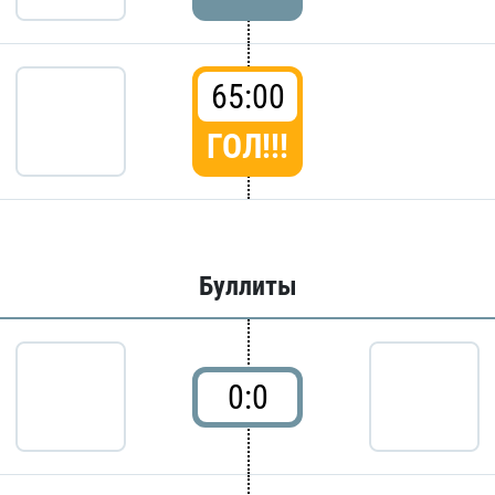
65:00
ГОЛ!!!
Буллиты
0:0