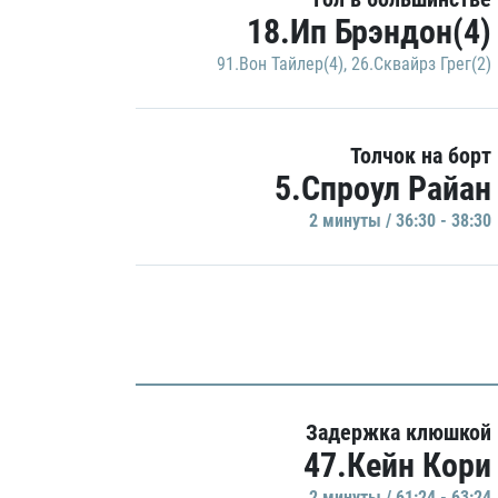
18.Ип Брэндон(4)
91.Вон Тайлер(4)
,
26.Сквайрз Грег(2)
Толчок на борт
5.Спроул Райан
2 минуты / 36:30 - 38:30
Задержка клюшкой
47.Кейн Кори
2 минуты / 61:24 - 63:24