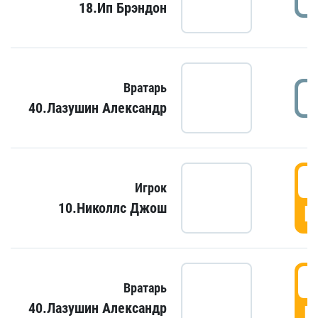
18.Ип Брэндон
Вратарь
40.Лазушин Александр
Игрок
10.Николлс Джош
Г
Вратарь
40.Лазушин Александр
Г