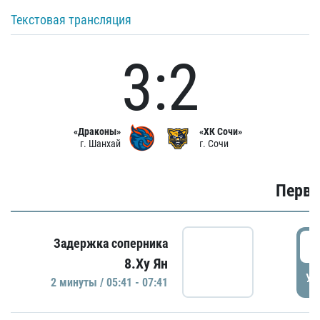
Текстовая трансляция
3:2
«Драконы»
«ХК Сочи»
г. Шанхай
г. Сочи
Первы
0
Задержка соперника
8.Ху Ян
УД
2 минуты / 05:41 - 07:41