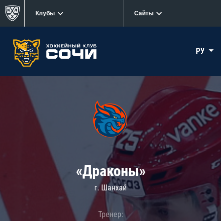
Клубы
Сайты
РУ
«Драконы»
г. Шанхай
Тренер: