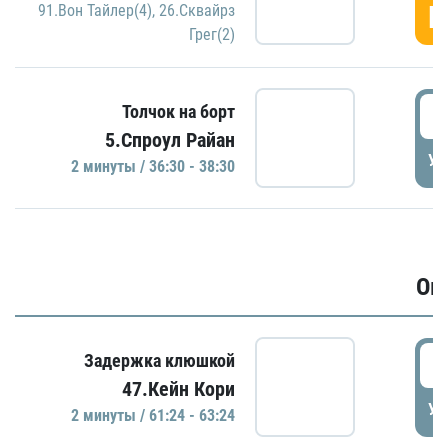
Г
91.Вон Тайлер(4)
,
26.Сквайрз
Грег(2)
3
Толчок на борт
5.Спроул Райан
УД
2 минуты / 36:30 - 38:30
Ов
6
Задержка клюшкой
47.Кейн Кори
УД
2 минуты / 61:24 - 63:24