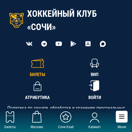
ХОККЕЙНЫЙ КЛУБ
«СОЧИ»
БИЛЕТЫ
ВИП
АТРИБУТИКА
ВОЙТИ
Политика по защите, обработке и хранению персональных
данных
Билеты
Магазин
Сочи Клаб
Кабинет
Меню
АНО «СК «Кубань-Регион», ОГРН 1142300002349,