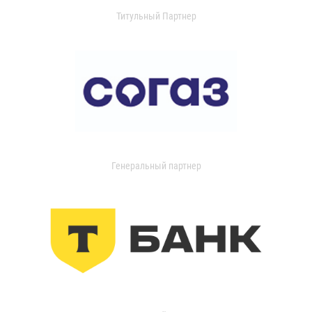
Титульный Партнер
Генеральный партнер