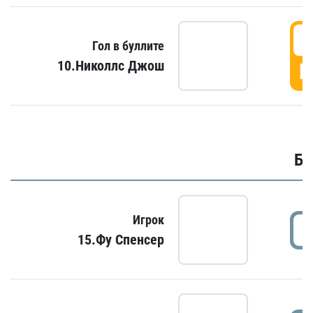
6
Гол в буллите
10.Николлс Джош
Г
Бу
Игрок
15.Фу Спенсер