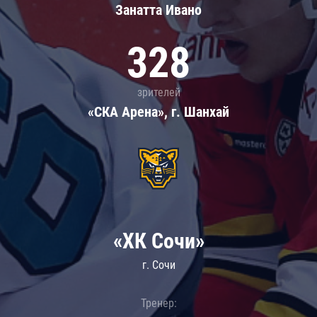
Занатта Иванo
328
зрителей
«СКА Арена», г. Шанхай
«ХК Сочи»
г. Сочи
Тренер: