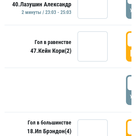
40.Лазушин Александр
УД
2 минуты / 23:03 - 25:03
2
Гол в равенстве
47.Кейн Кори(2)
Г
3
УД
Гол в большинстве
3
18.Ип Брэндон(4)