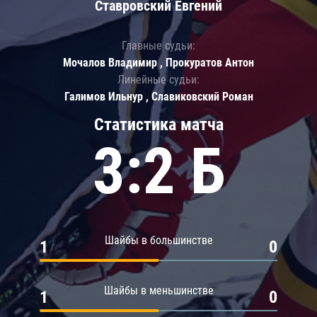
Ставровский Евгений
Главные судьи:
Мочалов Владимир , Прокуратов Антон
Линейные судьи:
Галимов Ильнур , Славиковский Роман
Статистика матча
3:2 Б
Шайбы в большинстве
1
0
Шайбы в меньшинстве
1
0