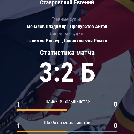
Ставровский Евгений
Главные судьи:
Мочалов Владимир , Прокуратов Антон
Линейные судьи:
Галимов Ильнур , Славиковский Роман
Статистика матча
3:2 Б
Шайбы в большинстве
1
0
Шайбы в меньшинстве
1
0