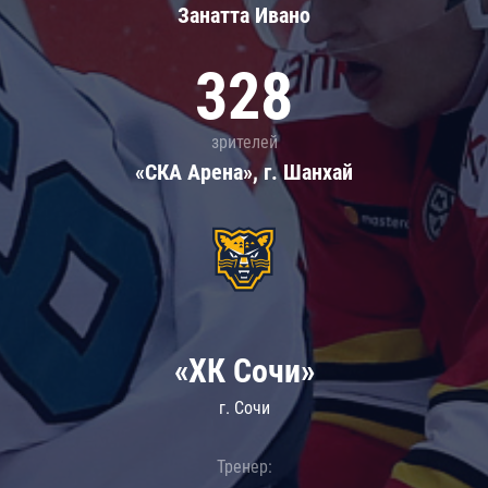
Занатта Иванo
328
зрителей
«СКА Арена», г. Шанхай
«ХК Сочи»
г. Сочи
Тренер: