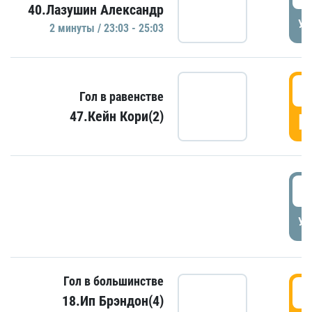
40.Лазушин Александр
УД
2 минуты / 23:03 - 25:03
2
Гол в равенстве
47.Кейн Кори(2)
Г
3
УД
Гол в большинстве
3
18.Ип Брэндон(4)