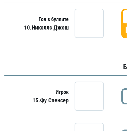
6
Гол в буллите
10.Николлс Джош
Г
Бу
Игрок
15.Фу Спенсер