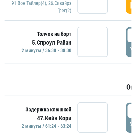
Г
91.Вон Тайлер(4)
,
26.Сквайрз
Грег(2)
3
Толчок на борт
5.Спроул Райан
УД
2 минуты / 36:30 - 38:30
Ов
6
Задержка клюшкой
47.Кейн Кори
УД
2 минуты / 61:24 - 63:24