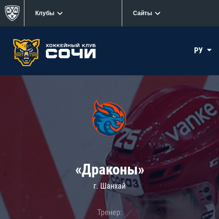
Клубы
Сайты
РУ
«Драконы»
г. Шанхай
Тренер: