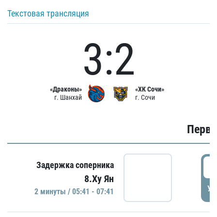
Текстовая трансляция
3:2
«Драконы»
«ХК Сочи»
г. Шанхай
г. Сочи
Первы
0
Задержка соперника
8.Ху Ян
УД
2 минуты / 05:41 - 07:41