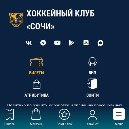
ХОККЕЙНЫЙ КЛУБ
«СОЧИ»
БИЛЕТЫ
ВИП
АТРИБУТИКА
ВОЙТИ
Политика по защите, обработке и хранению персональных
данных
Билеты
Магазин
Сочи Клаб
Кабинет
Меню
АНО «СК «Кубань-Регион», ОГРН 1142300002349,