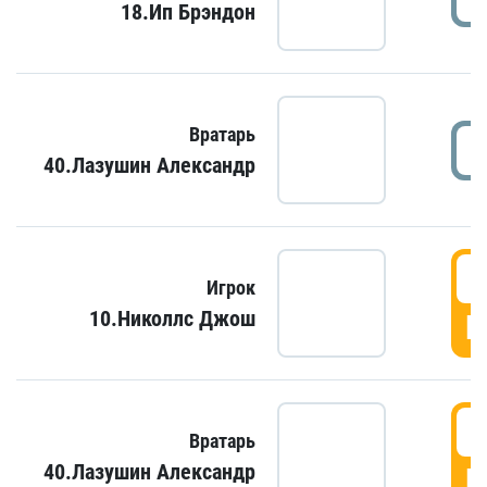
18.Ип Брэндон
Вратарь
40.Лазушин Александр
Игрок
10.Николлс Джош
Г
Вратарь
40.Лазушин Александр
Г