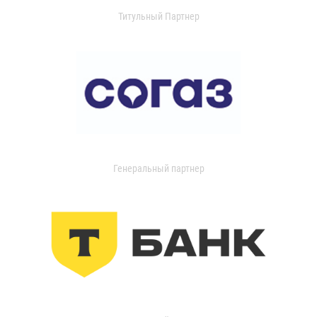
Титульный Партнер
Генеральный партнер