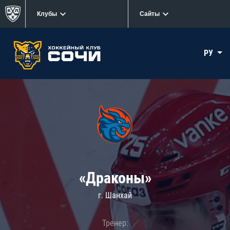
Клубы
Сайты
РУ
«Драконы»
г. Шанхай
Тренер: