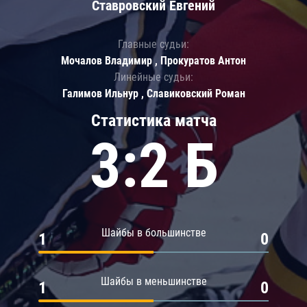
Ставровский Евгений
Главные судьи:
Мочалов Владимир , Прокуратов Антон
Линейные судьи:
Галимов Ильнур , Славиковский Роман
Статистика матча
3:2 Б
Шайбы в большинстве
1
0
Шайбы в меньшинстве
1
0