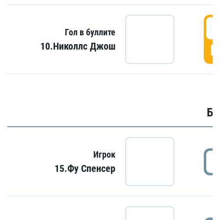
6
Гол в буллите
10.Николлс Джош
Г
Бу
Игрок
15.Фу Спенсер