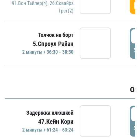
Г
91.Вон Тайлер(4)
,
26.Сквайрз
Грег(2)
3
Толчок на борт
5.Спроул Райан
УД
2 минуты / 36:30 - 38:30
Ов
6
Задержка клюшкой
47.Кейн Кори
УД
2 минуты / 61:24 - 63:24