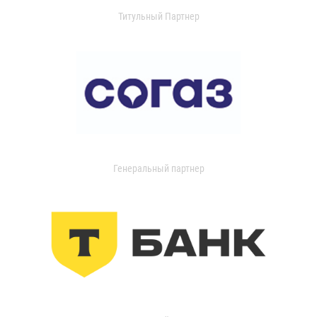
Титульный Партнер
Генеральный партнер