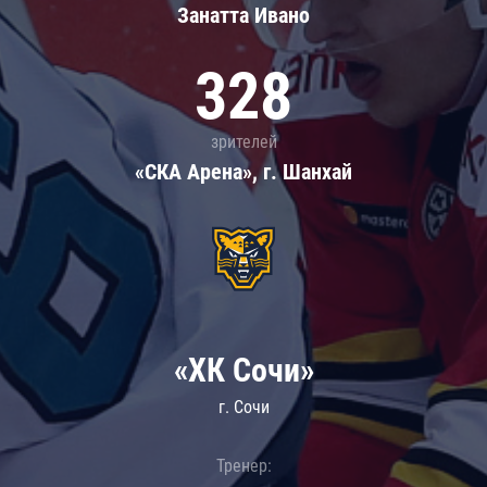
Занатта Иванo
328
зрителей
«СКА Арена», г. Шанхай
«ХК Сочи»
г. Сочи
Тренер: