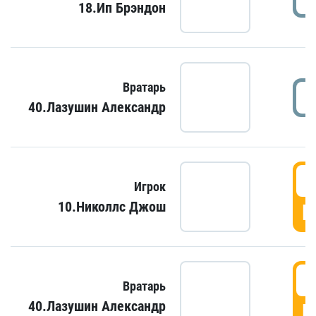
18.Ип Брэндон
Вратарь
40.Лазушин Александр
Игрок
10.Николлс Джош
Г
Вратарь
40.Лазушин Александр
Г