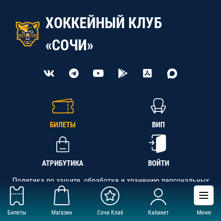
ХОККЕЙНЫЙ КЛУБ
«СОЧИ»
БИЛЕТЫ
ВИП
АТРИБУТИКА
ВОЙТИ
Политика по защите, обработке и хранению персональных
данных
Билеты
Магазин
Сочи Клаб
Кабинет
Меню
АНО «СК «Кубань-Регион», ОГРН 1142300002349,