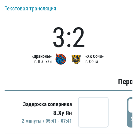
Текстовая трансляция
3:2
«Драконы»
«ХК Сочи»
г. Шанхай
г. Сочи
Первы
0
Задержка соперника
8.Ху Ян
УД
2 минуты / 05:41 - 07:41