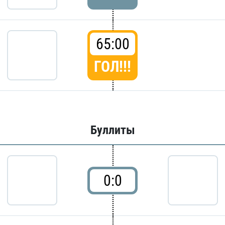
65:00
ГОЛ!!!
Буллиты
0:0