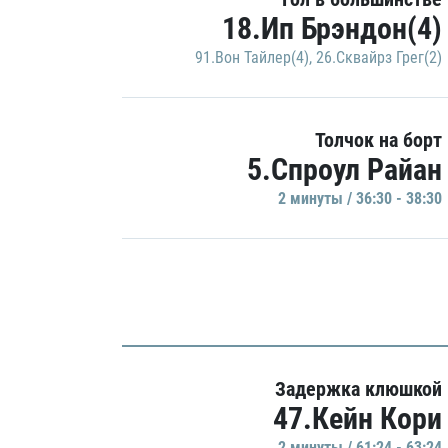
18.Ип Брэндон(4)
91.Вон Тайлер(4)
,
26.Сквайрз Грег(2)
Толчок на борт
5.Спроул Райан
2 минуты / 36:30 - 38:30
Задержка клюшкой
47.Кейн Кори
2 минуты / 61:24 - 63:24