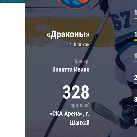
Локомотив
Северсталь
ЦСКА
«Драконы»
Шанхайские Драконы
г. Шанхай
Тренер:
Занатта Иванo
328
зрителей
«СКА Арена», г.
Шанхай