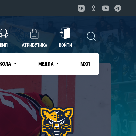
ВИП
АТРИБУТИКА
ВОЙТИ
КОЛА
МЕДИА
МХЛ