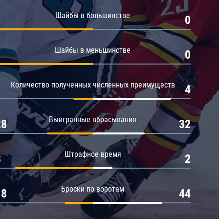
Амур
Шайбы в большинстве
1
0
Барыс
Салават Юлаев
Шайбы в меньшинстве
1
0
Сибирь
Количество полученных численных преимуществ
1
4
Выигранные вбрасывания
28
32
Штрафное время
8
2
Броски по воротам
18
44