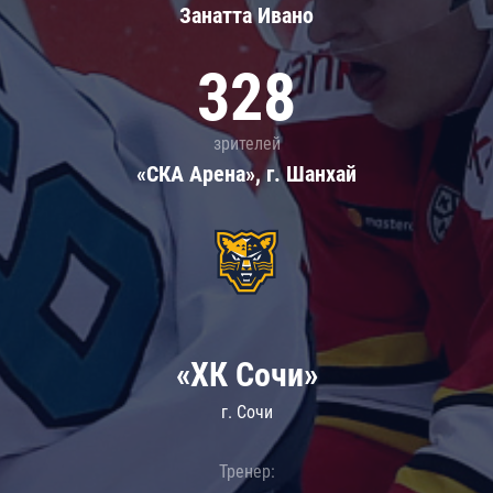
Занатта Иванo
328
зрителей
«СКА Арена», г. Шанхай
«ХК Сочи»
г. Сочи
Тренер: