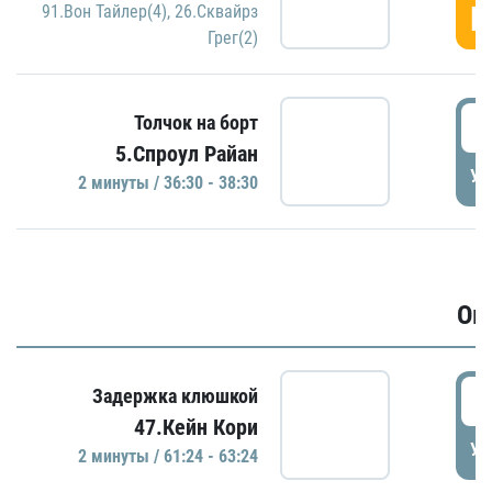
Г
91.Вон Тайлер(4)
,
26.Сквайрз
Грег(2)
3
Толчок на борт
5.Спроул Райан
УД
2 минуты / 36:30 - 38:30
Ов
6
Задержка клюшкой
47.Кейн Кори
УД
2 минуты / 61:24 - 63:24