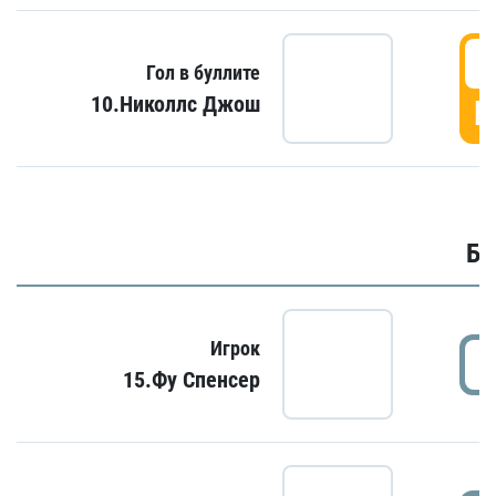
6
Гол в буллите
10.Николлс Джош
Г
Бу
Игрок
15.Фу Спенсер