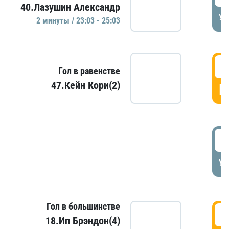
40.Лазушин Александр
УД
2 минуты / 23:03 - 25:03
2
Гол в равенстве
47.Кейн Кори(2)
Г
3
УД
Гол в большинстве
3
18.Ип Брэндон(4)