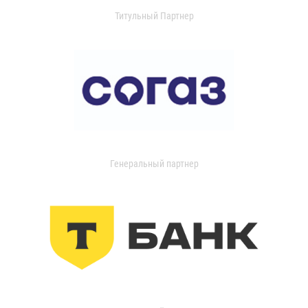
Титульный Партнер
Генеральный партнер