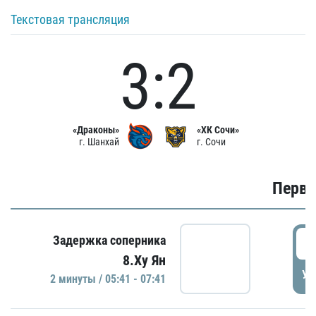
Текстовая трансляция
3:2
«Драконы»
«ХК Сочи»
г. Шанхай
г. Сочи
Первы
0
Задержка соперника
8.Ху Ян
УД
2 минуты / 05:41 - 07:41