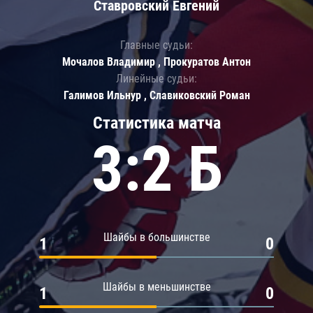
Ставровский Евгений
Главные судьи:
Мочалов Владимир , Прокуратов Антон
Линейные судьи:
Галимов Ильнур , Славиковский Роман
Статистика матча
3:2 Б
Шайбы в большинстве
1
0
Шайбы в меньшинстве
1
0