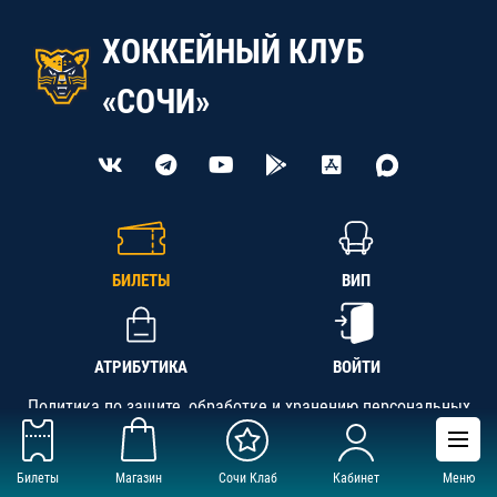
ХОККЕЙНЫЙ КЛУБ
«СОЧИ»
БИЛЕТЫ
ВИП
АТРИБУТИКА
ВОЙТИ
Политика по защите, обработке и хранению персональных
данных
Билеты
Магазин
Сочи Клаб
Кабинет
Меню
АНО «СК «Кубань-Регион», ОГРН 1142300002349,