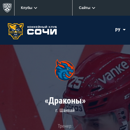
Клубы
Сайты
РУ
«Драконы»
г. Шанхай
Тренер: