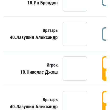
18.Ип Брэндон
Вратарь
40.Лазушин Александр
Игрок
10.Николлс Джош
Г
Вратарь
40.Лазушин Александр
Г