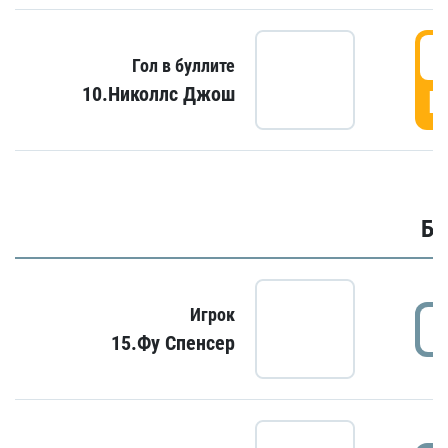
6
Гол в буллите
10.Николлс Джош
Г
Бу
Игрок
15.Фу Спенсер