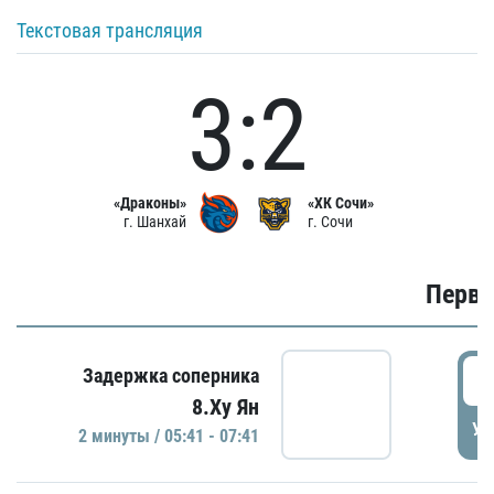
Текстовая трансляция
3:2
«Драконы»
«ХК Сочи»
г. Шанхай
г. Сочи
Первы
0
Задержка соперника
8.Ху Ян
УД
2 минуты / 05:41 - 07:41