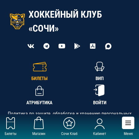
ХОККЕЙНЫЙ КЛУБ
«СОЧИ»
БИЛЕТЫ
ВИП
АТРИБУТИКА
ВОЙТИ
Политика по защите, обработке и хранению персональных
данных
Билеты
Магазин
Сочи Клаб
Кабинет
Меню
АНО «СК «Кубань-Регион», ОГРН 1142300002349,