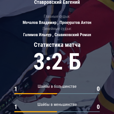
Ставровский Евгений
Главные судьи:
Мочалов Владимир , Прокуратов Антон
Линейные судьи:
Галимов Ильнур , Славиковский Роман
Статистика матча
3:2 Б
Шайбы в большинстве
1
0
Шайбы в меньшинстве
1
0