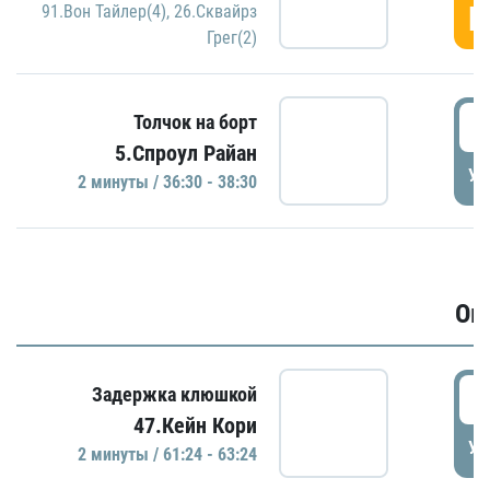
Г
91.Вон Тайлер(4)
,
26.Сквайрз
Грег(2)
3
Толчок на борт
5.Спроул Райан
УД
2 минуты / 36:30 - 38:30
Ов
6
Задержка клюшкой
47.Кейн Кори
УД
2 минуты / 61:24 - 63:24