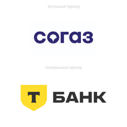
Титульный Партнер
Генеральный партнер