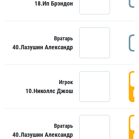
18.Ип Брэндон
Вратарь
40.Лазушин Александр
Игрок
10.Николлс Джош
Г
Вратарь
40.Лазушин Александр
Г