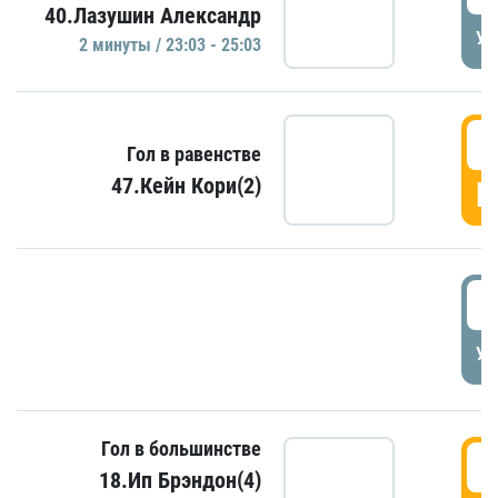
40.Лазушин Александр
УД
2 минуты / 23:03 - 25:03
2
Гол в равенстве
47.Кейн Кори(2)
Г
3
УД
Гол в большинстве
3
18.Ип Брэндон(4)