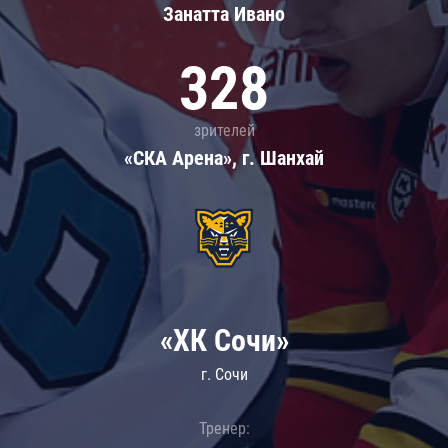
Занатта Иванo
328
зрителей
«СКА Арена», г. Шанхай
«ХК Сочи»
г. Сочи
Тренер: