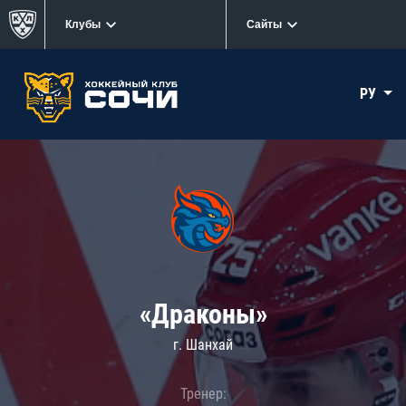
Клубы
Сайты
РУ
«Драконы»
г. Шанхай
Тренер: