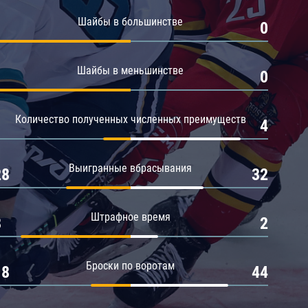
Амур
Шайбы в большинстве
1
0
Барыс
Салават Юлаев
Шайбы в меньшинстве
1
0
Сибирь
Количество полученных численных преимуществ
1
4
Выигранные вбрасывания
28
32
Штрафное время
8
2
Броски по воротам
18
44