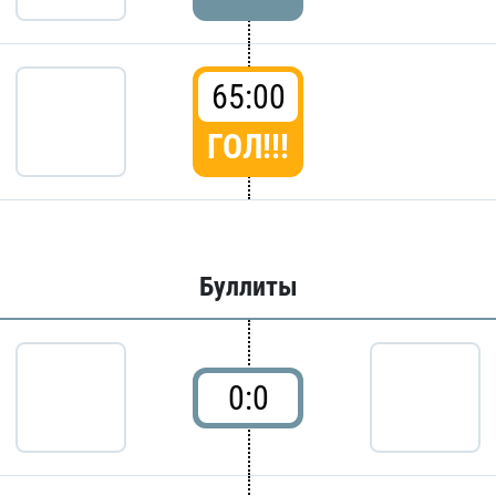
65:00
ГОЛ!!!
Буллиты
0:0