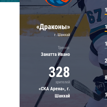
Локомотив
Северсталь
ЦСКА
«Драконы»
Шанхайские Драконы
г. Шанхай
Тренер:
Занатта Иванo
328
зрителей
«СКА Арена», г.
Шанхай