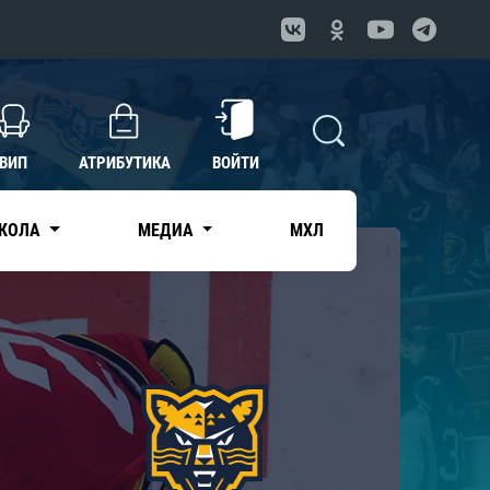
ВИП
АТРИБУТИКА
ВОЙТИ
КОЛА
МЕДИА
МХЛ