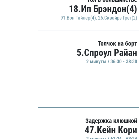
18.Ип Брэндон(4)
91.Вон Тайлер(4)
,
26.Сквайрз Грег(2)
Толчок на борт
5.Спроул Райан
2 минуты / 36:30 - 38:30
Задержка клюшкой
47.Кейн Кори
2 минуты / 61:24 - 63:24