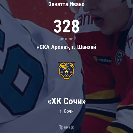
Занатта Иванo
328
зрителей
«СКА Арена», г. Шанхай
«ХК Сочи»
г. Сочи
Тренер: