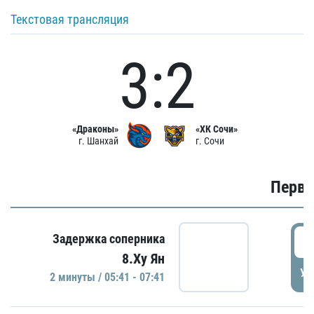
Текстовая трансляция
3:2
«Драконы»
«ХК Сочи»
г. Шанхай
г. Сочи
Первы
0
Задержка соперника
8.Ху Ян
УД
2 минуты / 05:41 - 07:41