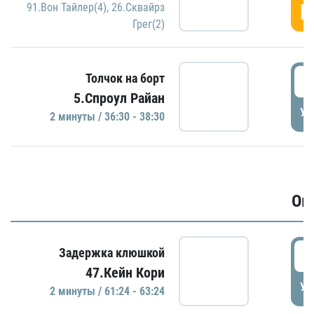
Г
91.Вон Тайлер(4)
,
26.Сквайрз
Грег(2)
3
Толчок на борт
5.Спроул Райан
УД
2 минуты / 36:30 - 38:30
Ов
6
Задержка клюшкой
47.Кейн Кори
УД
2 минуты / 61:24 - 63:24