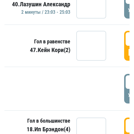
40.Лазушин Александр
УД
2 минуты / 23:03 - 25:03
2
Гол в равенстве
47.Кейн Кори(2)
Г
3
УД
Гол в большинстве
3
18.Ип Брэндон(4)