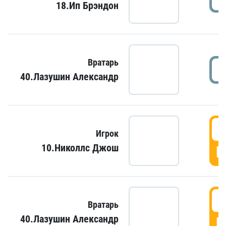
18.Ип Брэндон
Вратарь
40.Лазушин Александр
Игрок
10.Николлс Джош
Г
Вратарь
40.Лазушин Александр
Г