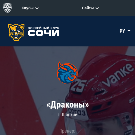
Клубы
Сайты
РУ
«Драконы»
г. Шанхай
Тренер: