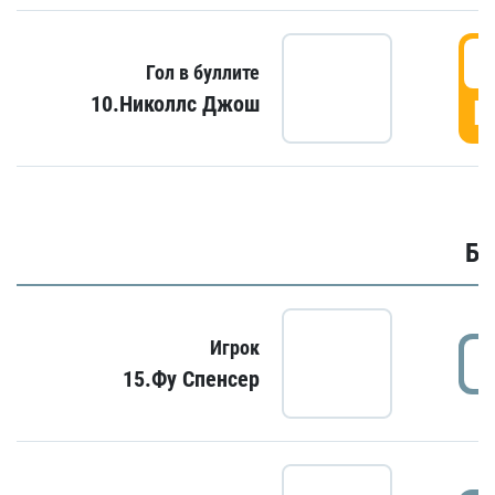
6
Гол в буллите
10.Николлс Джош
Г
Бу
Игрок
15.Фу Спенсер