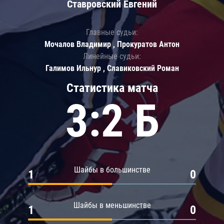
Ставровский Евгений
Главные судьи:
Мочалов Владимир , Прокуратов Антон
Линейные судьи:
Галимов Ильнур , Славиковский Роман
Статистика матча
3:2 Б
Шайбы в большинстве
1
0
Шайбы в меньшинстве
1
0