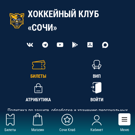
ХОККЕЙНЫЙ КЛУБ
«СОЧИ»
БИЛЕТЫ
ВИП
АТРИБУТИКА
ВОЙТИ
Политика по защите, обработке и хранению персональных
данных
Билеты
Магазин
Сочи Клаб
Кабинет
Меню
АНО «СК «Кубань-Регион», ОГРН 1142300002349,