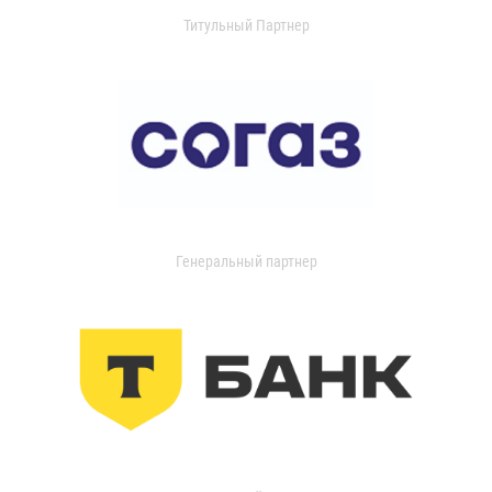
Титульный Партнер
Генеральный партнер