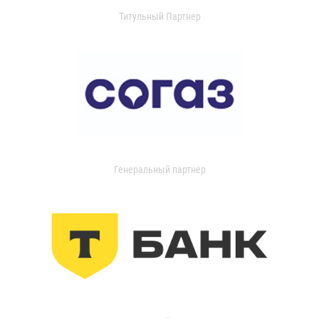
Титульный Партнер
Генеральный партнер