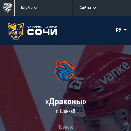
Клубы
Сайты
РУ
«Драконы»
г. Шанхай
Тренер: