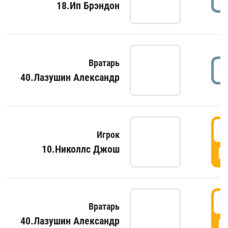
18.Ип Брэндон
Вратарь
40.Лазушин Александр
Игрок
10.Николлс Джош
Г
Вратарь
40.Лазушин Александр
Г