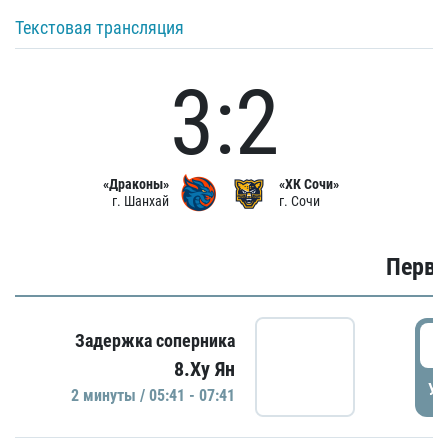
Текстовая трансляция
3:2
«Драконы»
«ХК Сочи»
г. Шанхай
г. Сочи
Первы
0
Задержка соперника
8.Ху Ян
УД
2 минуты / 05:41 - 07:41