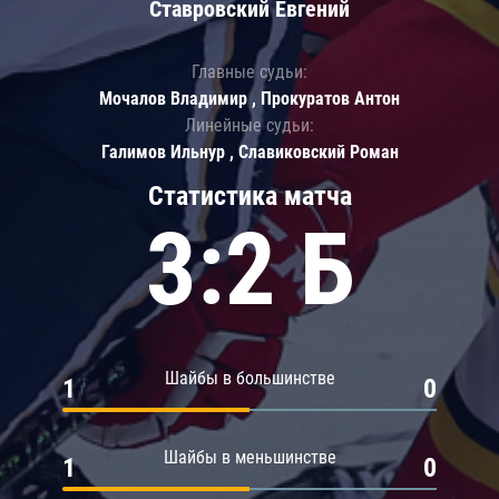
Ставровский Евгений
Главные судьи:
Мочалов Владимир , Прокуратов Антон
Линейные судьи:
Галимов Ильнур , Славиковский Роман
Статистика матча
3:2 Б
Шайбы в большинстве
1
0
Шайбы в меньшинстве
1
0