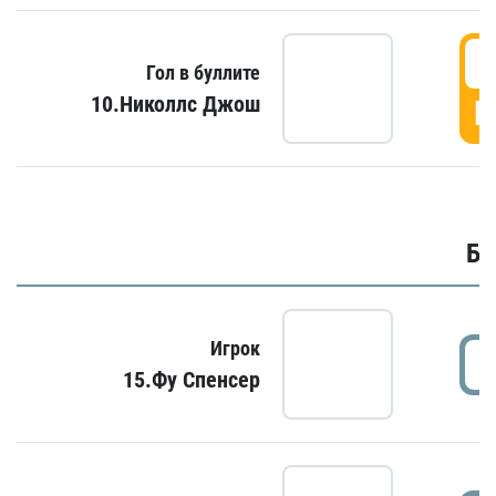
6
Гол в буллите
10.Николлс Джош
Г
Бу
Игрок
15.Фу Спенсер