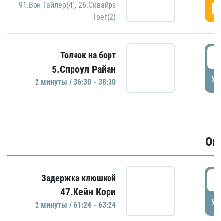
Г
91.Вон Тайлер(4)
,
26.Сквайрз
Грег(2)
3
Толчок на борт
5.Спроул Райан
УД
2 минуты / 36:30 - 38:30
Ов
6
Задержка клюшкой
47.Кейн Кори
УД
2 минуты / 61:24 - 63:24