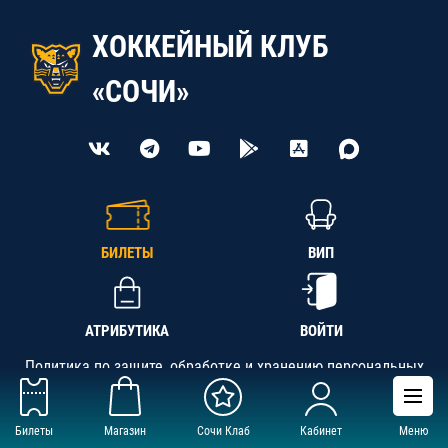
ХОККЕЙНЫЙ КЛУБ
«СОЧИ»
БИЛЕТЫ
ВИП
АТРИБУТИКА
ВОЙТИ
Политика по защите, обработке и хранению персональных
данных
Билеты
Магазин
Сочи Клаб
Кабинет
Меню
АНО «СК «Кубань-Регион», ОГРН 1142300002349,