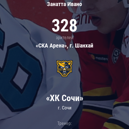
Занатта Иванo
328
зрителей
«СКА Арена», г. Шанхай
«ХК Сочи»
г. Сочи
Тренер: