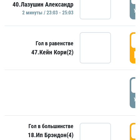
40.Лазушин Александр
УД
2 минуты / 23:03 - 25:03
2
Гол в равенстве
47.Кейн Кори(2)
Г
3
УД
Гол в большинстве
3
18.Ип Брэндон(4)