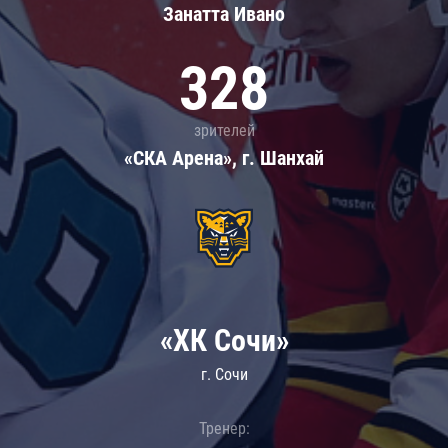
Занатта Иванo
328
зрителей
«СКА Арена», г. Шанхай
«ХК Сочи»
г. Сочи
Тренер: