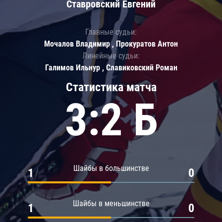
Ставровский Евгений
Главные судьи:
Мочалов Владимир , Прокуратов Антон
Линейные судьи:
Галимов Ильнур , Славиковский Роман
Статистика матча
3:2 Б
Шайбы в большинстве
1
0
Шайбы в меньшинстве
1
0