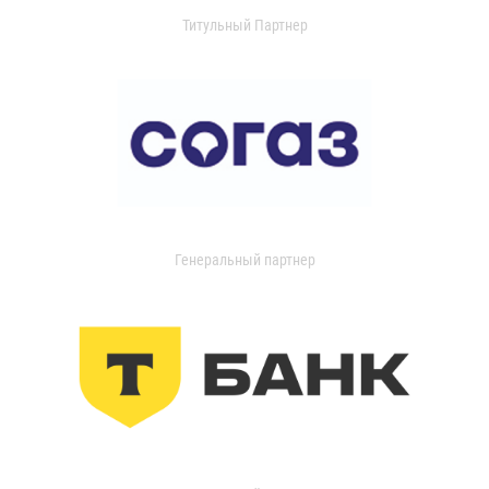
Титульный Партнер
Генеральный партнер