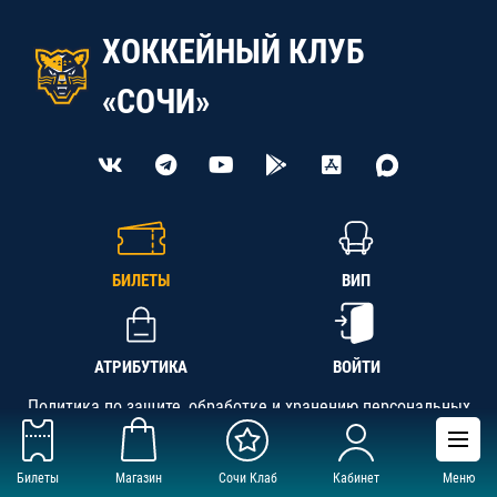
ХОККЕЙНЫЙ КЛУБ
«СОЧИ»
БИЛЕТЫ
ВИП
АТРИБУТИКА
ВОЙТИ
Политика по защите, обработке и хранению персональных
данных
Билеты
Магазин
Сочи Клаб
Кабинет
Меню
АНО «СК «Кубань-Регион», ОГРН 1142300002349,