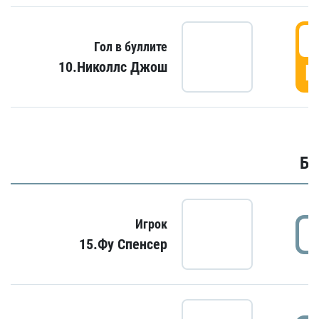
6
Гол в буллите
10.Николлс Джош
Г
Бу
Игрок
15.Фу Спенсер