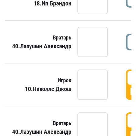
18.Ип Брэндон
Вратарь
40.Лазушин Александр
Игрок
10.Николлс Джош
Г
Вратарь
40.Лазушин Александр
Г