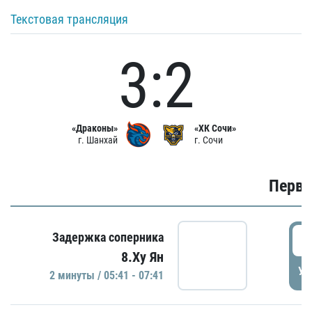
Текстовая трансляция
3:2
«Драконы»
«ХК Сочи»
г. Шанхай
г. Сочи
Первы
0
Задержка соперника
8.Ху Ян
УД
2 минуты / 05:41 - 07:41