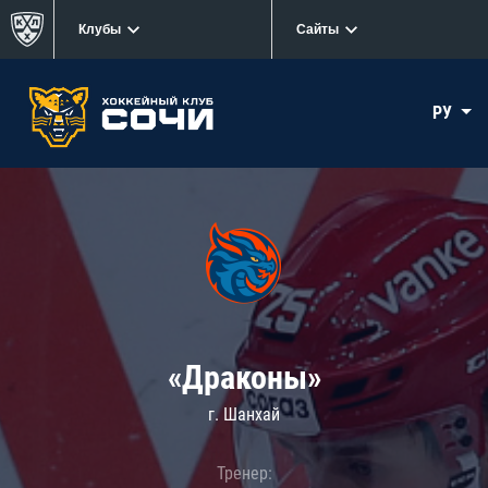
Клубы
Сайты
РУ
«Драконы»
г. Шанхай
Тренер: