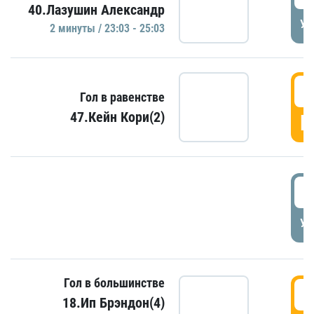
40.Лазушин Александр
УД
2 минуты / 23:03 - 25:03
2
Гол в равенстве
47.Кейн Кори(2)
Г
3
УД
Гол в большинстве
3
18.Ип Брэндон(4)