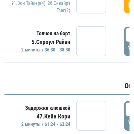
Г
91.Вон Тайлер(4)
,
26.Сквайрз
Грег(2)
3
Толчок на борт
5.Спроул Райан
УД
2 минуты / 36:30 - 38:30
Ов
6
Задержка клюшкой
47.Кейн Кори
УД
2 минуты / 61:24 - 63:24