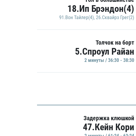
18.Ип Брэндон(4)
91.Вон Тайлер(4)
,
26.Сквайрз Грег(2)
Толчок на борт
5.Спроул Райан
2 минуты / 36:30 - 38:30
Задержка клюшкой
47.Кейн Кори
2 минуты / 61:24 - 63:24