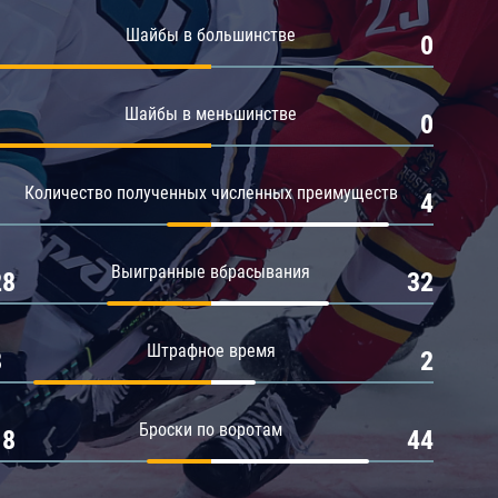
Амур
Шайбы в большинстве
1
0
Барыс
Салават Юлаев
Шайбы в меньшинстве
1
0
Сибирь
Количество полученных численных преимуществ
1
4
Выигранные вбрасывания
28
32
Штрафное время
8
2
Броски по воротам
18
44