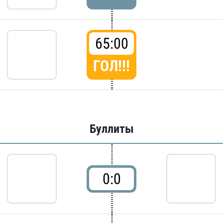
65:00
ГОЛ!!!
Буллиты
0:0