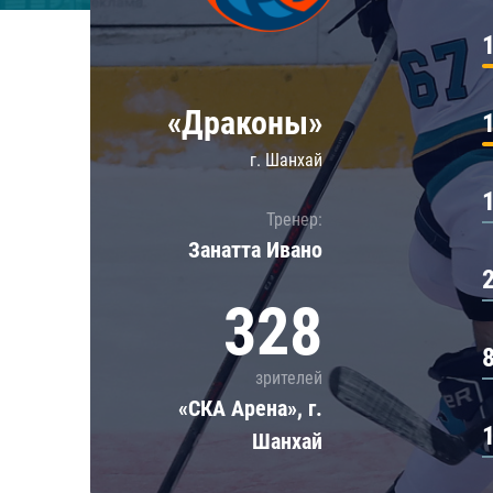
Локомотив
Северсталь
ЦСКА
«Драконы»
Шанхайские Драконы
г. Шанхай
Тренер:
Занатта Иванo
328
зрителей
«СКА Арена», г.
Шанхай