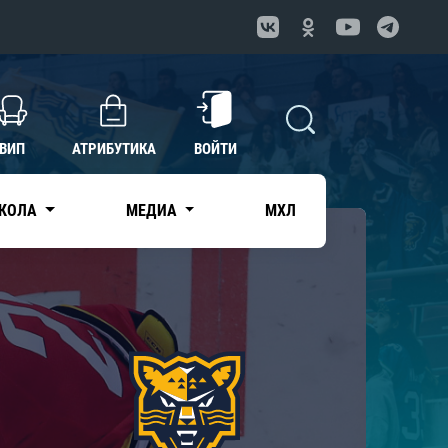
ВИП
АТРИБУТИКА
ВОЙТИ
КОЛА
МЕДИА
МХЛ