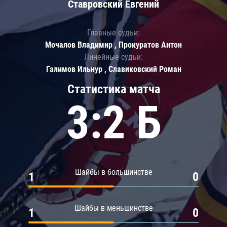
Ставровский Евгений
Главные судьи:
Мочалов Владимир , Прокуратов Антон
Линейные судьи:
Галимов Ильнур , Славиковский Роман
Статистика матча
3:2 Б
Шайбы в большинстве
1
0
Шайбы в меньшинстве
1
0