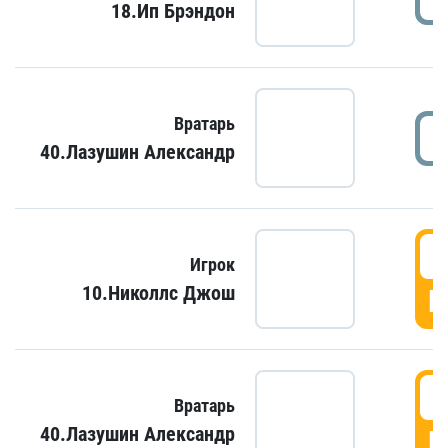
18.Ип Брэндон
Вратарь
40.Лазушин Александр
Игрок
10.Николлс Джош
Г
Вратарь
40.Лазушин Александр
Г