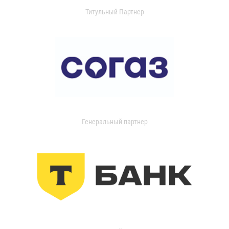
Титульный Партнер
Генеральный партнер