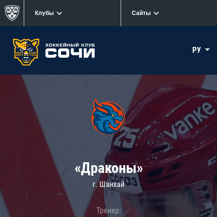
Клубы
Сайты
РУ
«Драконы»
г. Шанхай
Тренер: