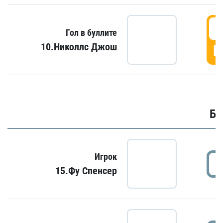
6
Гол в буллите
10.Николлс Джош
Г
Бу
Игрок
15.Фу Спенсер