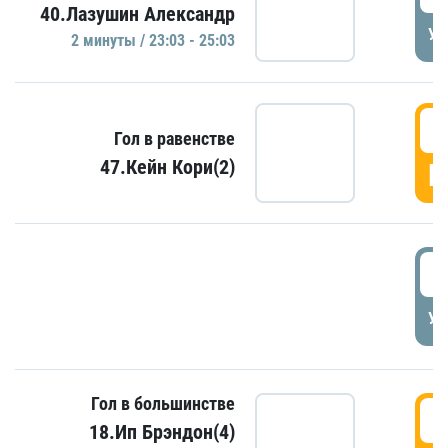
40.Лазушин Александр
УД
2 минуты / 23:03 - 25:03
2
Гол в равенстве
47.Кейн Кори(2)
Г
3
УД
Гол в большинстве
3
18.Ип Брэндон(4)