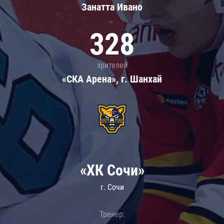
Занатта Иванo
328
зрителей
«СКА Арена», г. Шанхай
«ХК Сочи»
г. Сочи
Тренер: