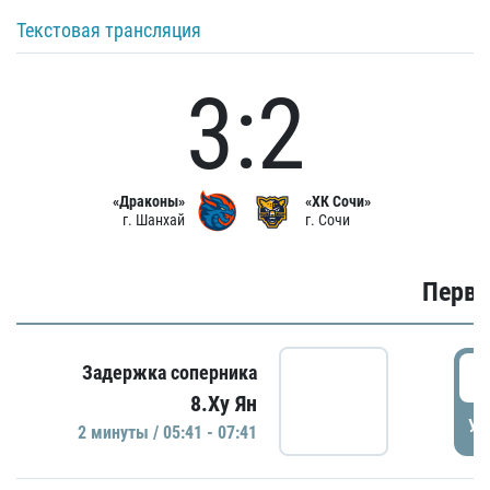
Текстовая трансляция
3:2
«Драконы»
«ХК Сочи»
г. Шанхай
г. Сочи
Первы
0
Задержка соперника
8.Ху Ян
УД
2 минуты / 05:41 - 07:41