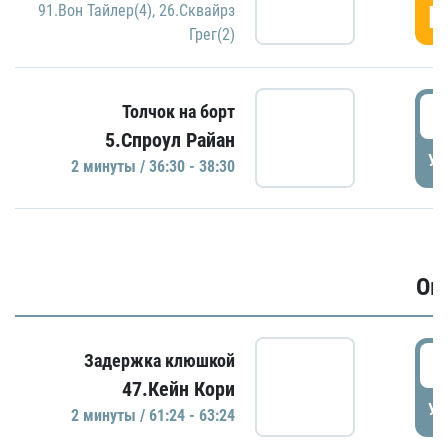
Г
91.Вон Тайлер(4)
,
26.Сквайрз
Грег(2)
3
Толчок на борт
5.Спроул Райан
УД
2 минуты / 36:30 - 38:30
Ов
6
Задержка клюшкой
47.Кейн Кори
УД
2 минуты / 61:24 - 63:24