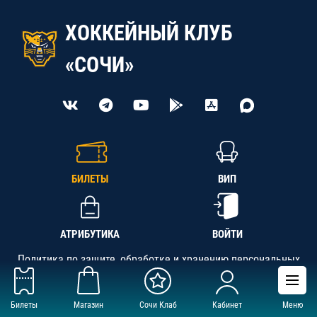
ХОККЕЙНЫЙ КЛУБ
«СОЧИ»
БИЛЕТЫ
ВИП
АТРИБУТИКА
ВОЙТИ
Политика по защите, обработке и хранению персональных
данных
Билеты
Магазин
Сочи Клаб
Кабинет
Меню
АНО «СК «Кубань-Регион», ОГРН 1142300002349,