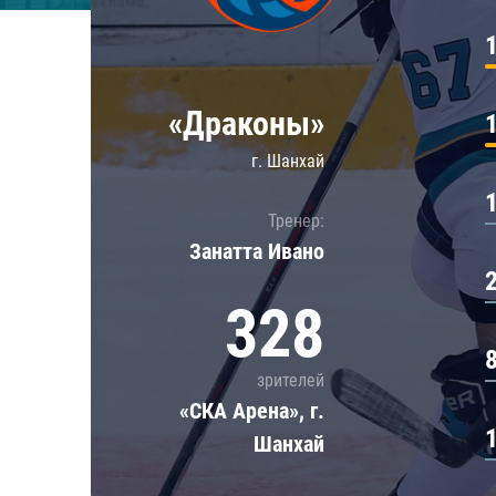
Локомотив
Северсталь
ЦСКА
«Драконы»
Шанхайские Драконы
г. Шанхай
Тренер:
Занатта Иванo
328
зрителей
«СКА Арена», г.
Шанхай