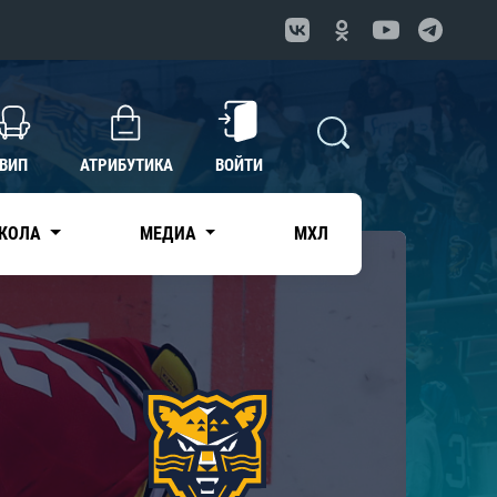
ВИП
АТРИБУТИКА
ВОЙТИ
КОЛА
МЕДИА
МХЛ