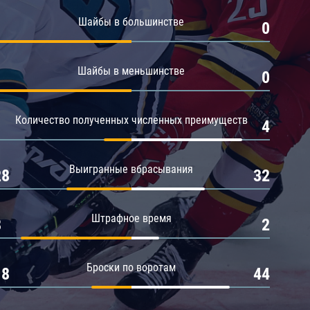
Амур
Шайбы в большинстве
1
0
Барыс
Салават Юлаев
Шайбы в меньшинстве
1
0
Сибирь
Количество полученных численных преимуществ
1
4
Выигранные вбрасывания
28
32
Штрафное время
8
2
Броски по воротам
18
44