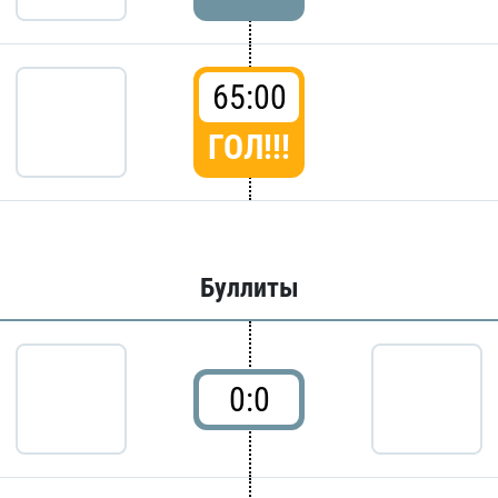
65:00
ГОЛ!!!
Буллиты
0:0