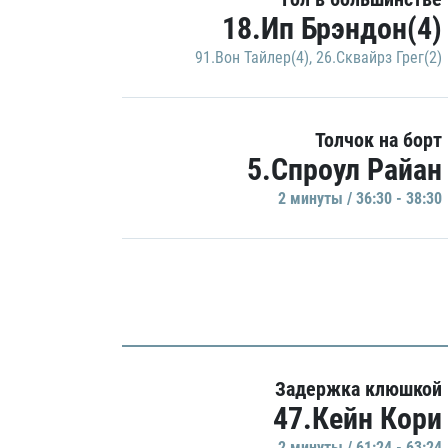
18.Ип Брэндон(4)
91.Вон Тайлер(4)
,
26.Сквайрз Грег(2)
Толчок на борт
5.Спроул Райан
2 минуты / 36:30 - 38:30
Задержка клюшкой
47.Кейн Кори
2 минуты / 61:24 - 63:24