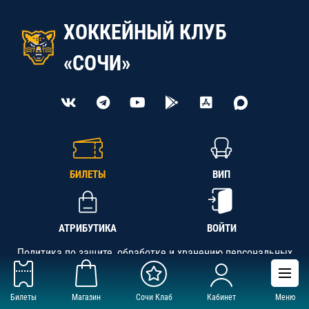
ХОККЕЙНЫЙ КЛУБ
«СОЧИ»
БИЛЕТЫ
ВИП
АТРИБУТИКА
ВОЙТИ
Политика по защите, обработке и хранению персональных
данных
Билеты
Магазин
Сочи Клаб
Кабинет
Меню
АНО «СК «Кубань-Регион», ОГРН 1142300002349,