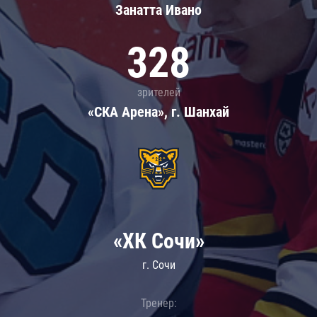
Занатта Иванo
328
зрителей
«СКА Арена», г. Шанхай
«ХК Сочи»
г. Сочи
Тренер: