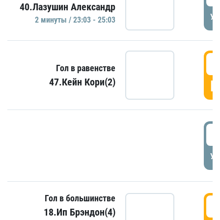
40.Лазушин Александр
УД
2 минуты / 23:03 - 25:03
2
Гол в равенстве
47.Кейн Кори(2)
Г
3
УД
Гол в большинстве
3
18.Ип Брэндон(4)