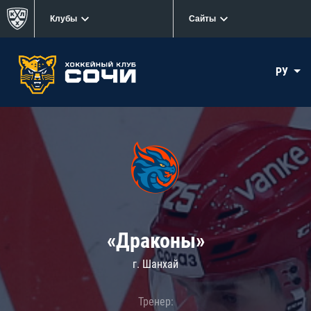
Клубы
Сайты
РУ
«Драконы»
г. Шанхай
Тренер: