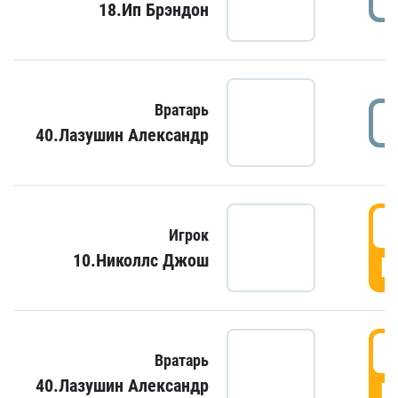
18.Ип Брэндон
Вратарь
40.Лазушин Александр
Игрок
10.Николлс Джош
Г
Вратарь
40.Лазушин Александр
Г