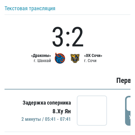
Текстовая трансляция
3:2
«Драконы»
«ХК Сочи»
г. Шанхай
г. Сочи
Первы
0
Задержка соперника
8.Ху Ян
УД
2 минуты / 05:41 - 07:41