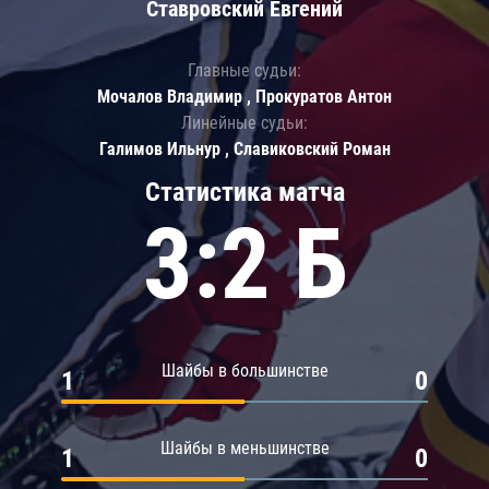
Ставровский Евгений
Главные судьи:
Мочалов Владимир , Прокуратов Антон
Линейные судьи:
Галимов Ильнур , Славиковский Роман
Статистика матча
3:2 Б
Шайбы в большинстве
1
0
Шайбы в меньшинстве
1
0