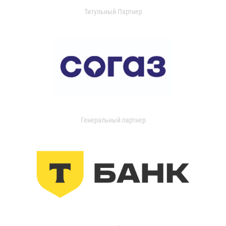
Титульный Партнер
Генеральный партнер