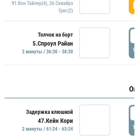
Г
91.Вон Тайлер(4)
,
26.Сквайрз
Грег(2)
3
Толчок на борт
5.Спроул Райан
УД
2 минуты / 36:30 - 38:30
Ов
6
Задержка клюшкой
47.Кейн Кори
УД
2 минуты / 61:24 - 63:24