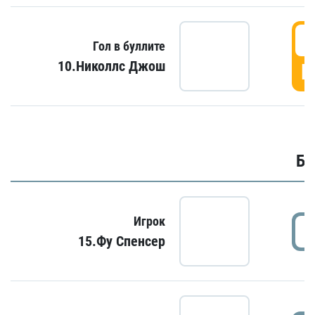
6
Гол в буллите
10.Николлс Джош
Г
Бу
Игрок
15.Фу Спенсер