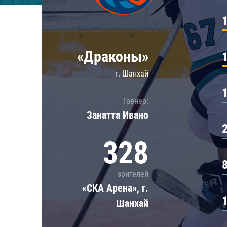
Локомотив
Северсталь
ЦСКА
«Драконы»
Шанхайские Драконы
г. Шанхай
Тренер:
Занатта Иванo
328
зрителей
«СКА Арена», г.
Шанхай