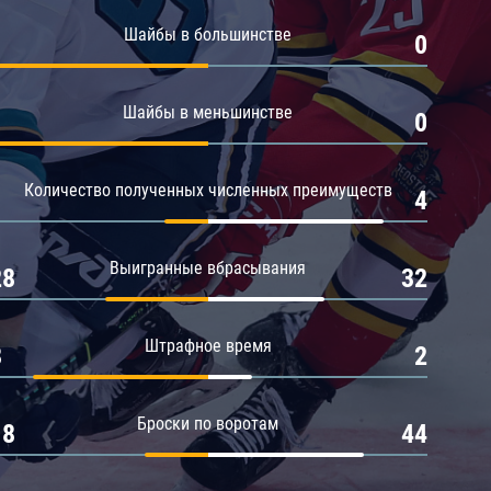
Амур
Шайбы в большинстве
1
0
Барыс
Салават Юлаев
Шайбы в меньшинстве
1
0
Сибирь
Количество полученных численных преимуществ
1
4
Выигранные вбрасывания
28
32
Штрафное время
8
2
Броски по воротам
18
44