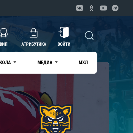
ВИП
АТРИБУТИКА
ВОЙТИ
КОЛА
МЕДИА
МХЛ