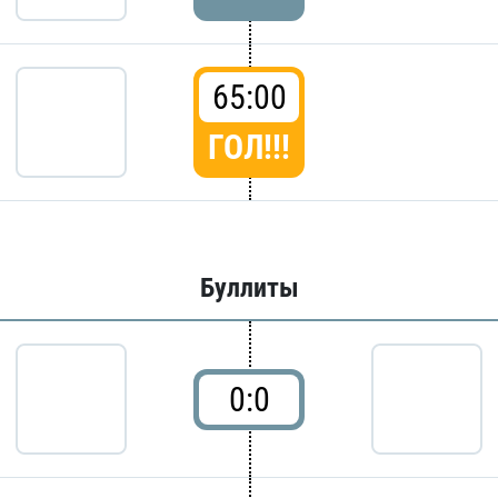
65:00
ГОЛ!!!
Буллиты
0:0