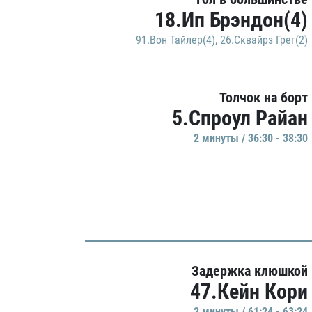
18.Ип Брэндон(4)
91.Вон Тайлер(4)
,
26.Сквайрз Грег(2)
Толчок на борт
5.Спроул Райан
2 минуты / 36:30 - 38:30
Задержка клюшкой
47.Кейн Кори
2 минуты / 61:24 - 63:24