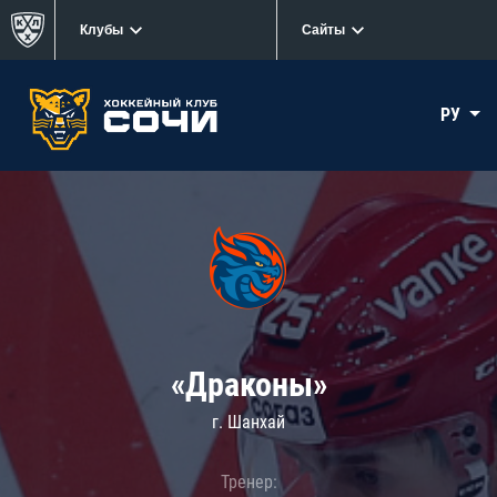
Клубы
Сайты
РУ
«Драконы»
г. Шанхай
Тренер: