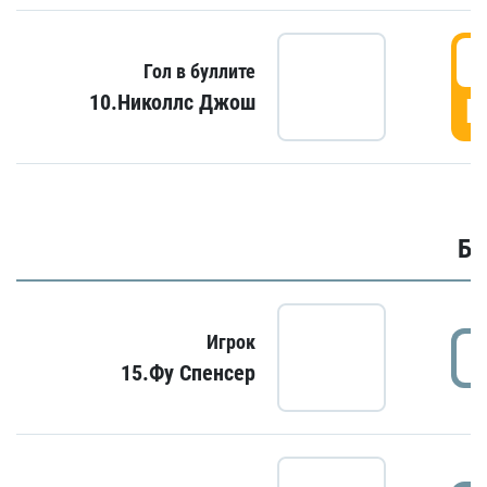
6
Гол в буллите
10.Николлс Джош
Г
Бу
Игрок
15.Фу Спенсер