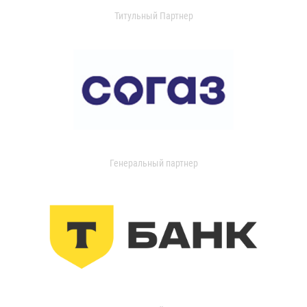
Титульный Партнер
Генеральный партнер