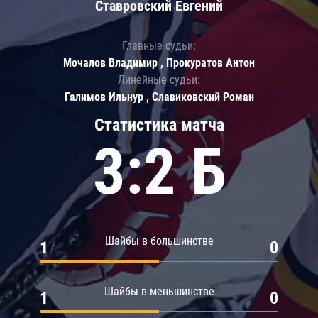
Ставровский Евгений
Главные судьи:
Мочалов Владимир , Прокуратов Антон
Линейные судьи:
Галимов Ильнур , Славиковский Роман
Статистика матча
3:2 Б
Шайбы в большинстве
1
0
Шайбы в меньшинстве
1
0