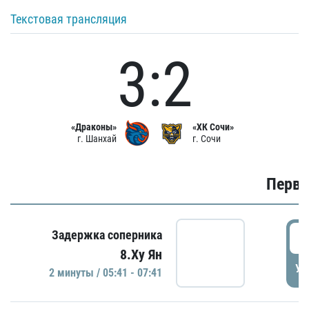
Текстовая трансляция
3:2
«Драконы»
«ХК Сочи»
г. Шанхай
г. Сочи
Первы
0
Задержка соперника
8.Ху Ян
УД
2 минуты / 05:41 - 07:41