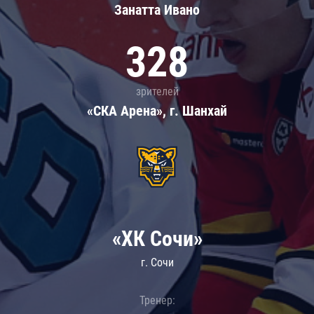
Занатта Иванo
328
зрителей
«СКА Арена», г. Шанхай
«ХК Сочи»
г. Сочи
Тренер: