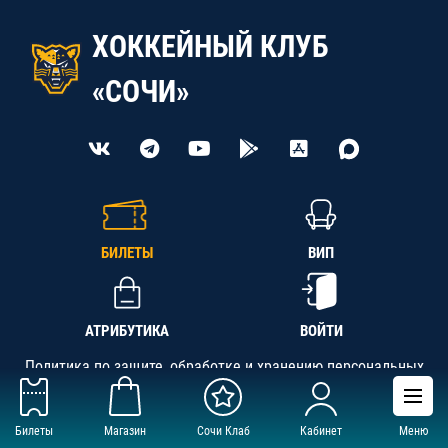
ХОККЕЙНЫЙ КЛУБ
«СОЧИ»
БИЛЕТЫ
ВИП
АТРИБУТИКА
ВОЙТИ
Политика по защите, обработке и хранению персональных
данных
Билеты
Магазин
Сочи Клаб
Кабинет
Меню
АНО «СК «Кубань-Регион», ОГРН 1142300002349,