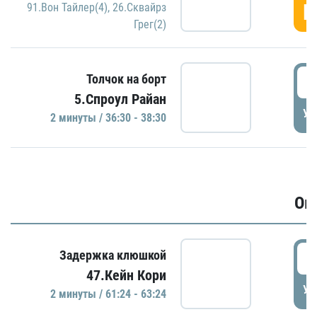
Г
91.Вон Тайлер(4)
,
26.Сквайрз
Грег(2)
3
Толчок на борт
5.Спроул Райан
УД
2 минуты / 36:30 - 38:30
Ов
6
Задержка клюшкой
47.Кейн Кори
УД
2 минуты / 61:24 - 63:24