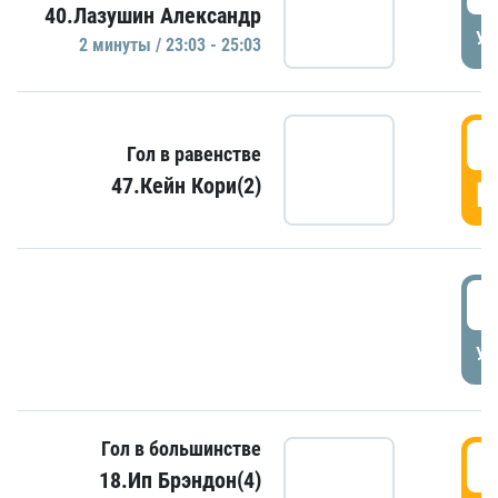
40.Лазушин Александр
УД
2 минуты / 23:03 - 25:03
2
Гол в равенстве
47.Кейн Кори(2)
Г
3
УД
Гол в большинстве
3
18.Ип Брэндон(4)