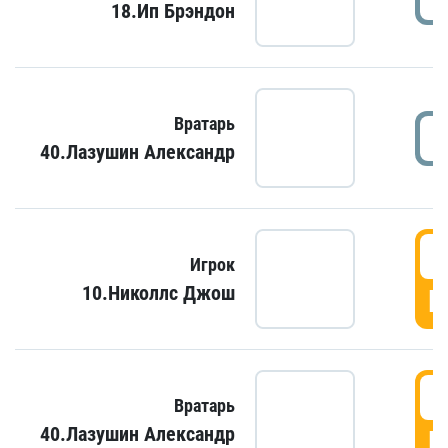
18.Ип Брэндон
Вратарь
40.Лазушин Александр
Игрок
10.Николлс Джош
Г
Вратарь
40.Лазушин Александр
Г