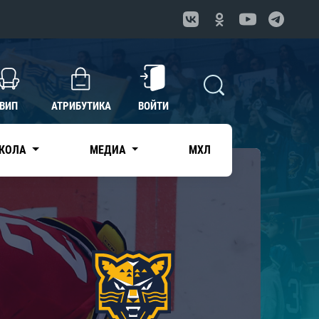
ВИП
АТРИБУТИКА
ВОЙТИ
КОЛА
МЕДИА
МХЛ