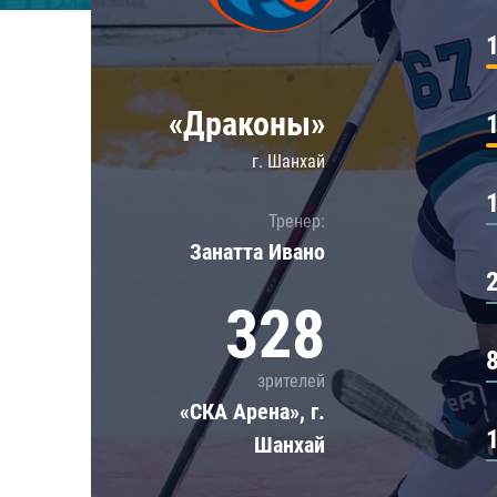
Локомотив
Северсталь
ЦСКА
«Драконы»
Шанхайские Драконы
г. Шанхай
Тренер:
Занатта Иванo
328
зрителей
«СКА Арена», г.
Шанхай