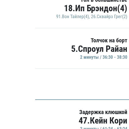
18.Ип Брэндон(4)
91.Вон Тайлер(4)
,
26.Сквайрз Грег(2)
Толчок на борт
5.Спроул Райан
2 минуты / 36:30 - 38:30
Задержка клюшкой
47.Кейн Кори
2 минуты / 61:24 - 63:24