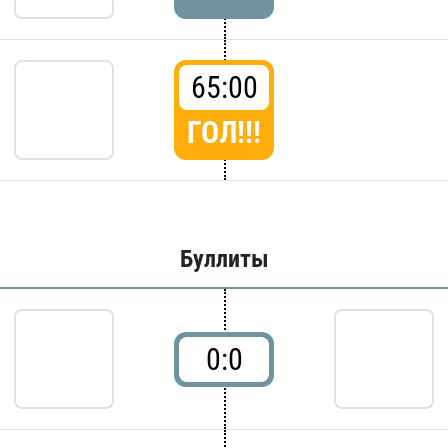
65:00
ГОЛ!!!
Буллиты
0:0