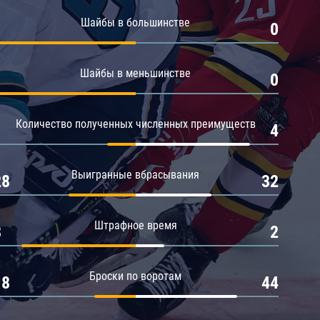
Амур
Шайбы в большинстве
1
0
Барыс
Салават Юлаев
Шайбы в меньшинстве
1
0
Сибирь
Количество полученных численных преимуществ
1
4
Выигранные вбрасывания
28
32
Штрафное время
8
2
Броски по воротам
18
44