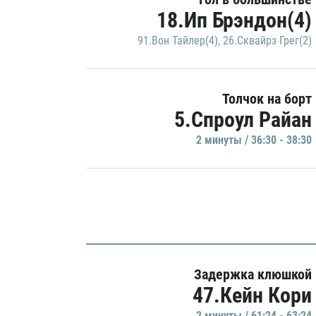
18.Ип Брэндон(4)
91.Вон Тайлер(4)
,
26.Сквайрз Грег(2)
Толчок на борт
5.Спроул Райан
2 минуты / 36:30 - 38:30
Задержка клюшкой
47.Кейн Кори
2 минуты / 61:24 - 63:24