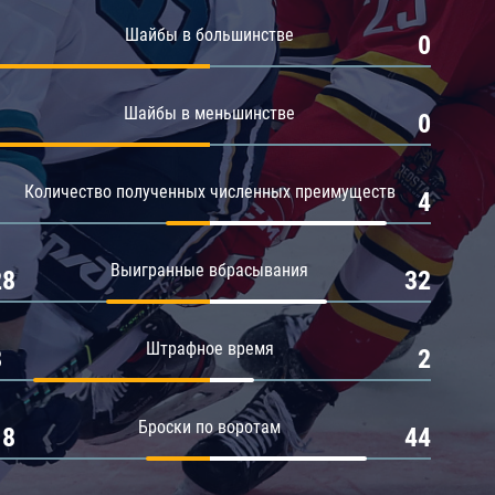
Амур
Шайбы в большинстве
1
0
Барыс
Салават Юлаев
Шайбы в меньшинстве
1
0
Сибирь
Количество полученных численных преимуществ
1
4
Выигранные вбрасывания
28
32
Штрафное время
8
2
Броски по воротам
18
44