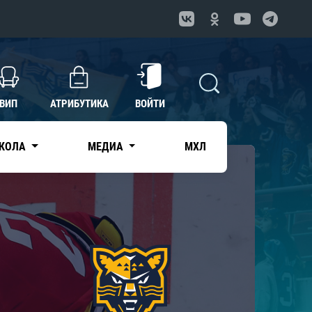
ВИП
АТРИБУТИКА
ВОЙТИ
КОЛА
МЕДИА
МХЛ