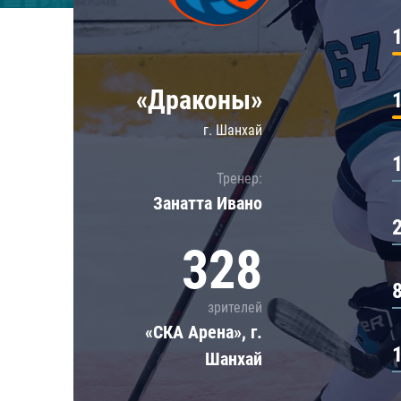
Локомотив
Северсталь
ЦСКА
«Драконы»
Шанхайские Драконы
г. Шанхай
Тренер:
Занатта Иванo
328
зрителей
«СКА Арена», г.
Шанхай