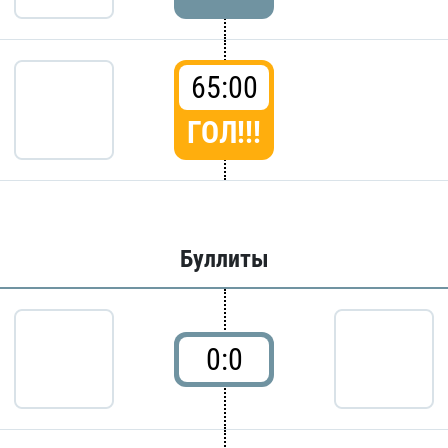
65:00
ГОЛ!!!
Буллиты
0:0