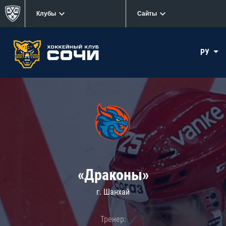
Клубы
Сайты
РУ
«Драконы»
г. Шанхай
Тренер: