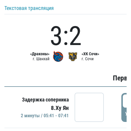
Текстовая трансляция
3:2
«Драконы»
«ХК Сочи»
г. Шанхай
г. Сочи
Первы
0
Задержка соперника
8.Ху Ян
УД
2 минуты / 05:41 - 07:41