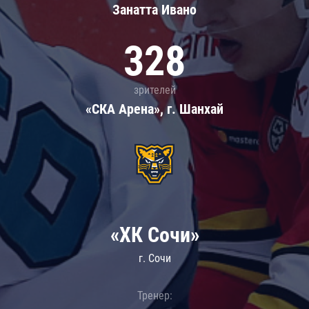
Занатта Иванo
328
зрителей
«СКА Арена», г. Шанхай
«ХК Сочи»
г. Сочи
Тренер: