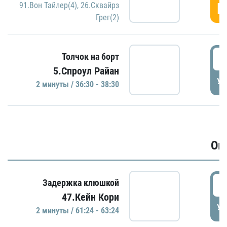
Г
91.Вон Тайлер(4)
,
26.Сквайрз
Грег(2)
3
Толчок на борт
5.Спроул Райан
УД
2 минуты / 36:30 - 38:30
Ов
6
Задержка клюшкой
47.Кейн Кори
УД
2 минуты / 61:24 - 63:24