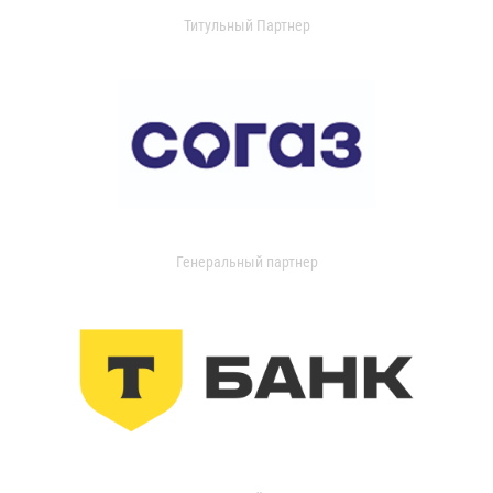
Титульный Партнер
Генеральный партнер