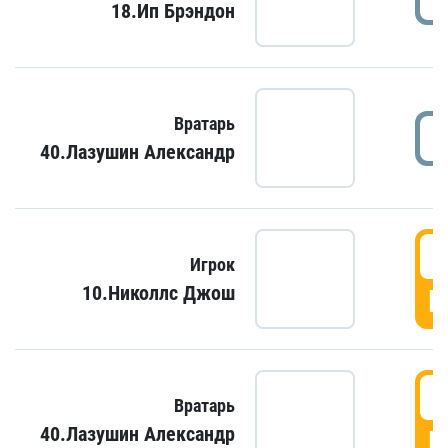
18.Ип Брэндон
Вратарь
40.Лазушин Александр
Игрок
10.Николлс Джош
Г
Вратарь
40.Лазушин Александр
Г