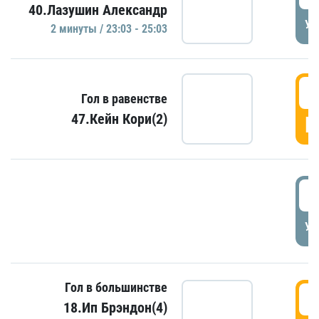
40.Лазушин Александр
УД
2 минуты / 23:03 - 25:03
2
Гол в равенстве
47.Кейн Кори(2)
Г
3
УД
Гол в большинстве
3
18.Ип Брэндон(4)