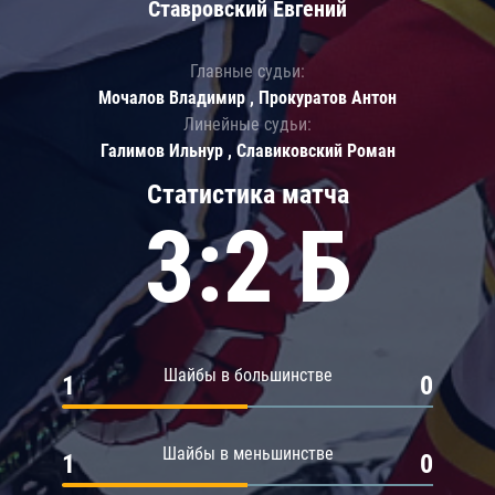
Ставровский Евгений
Главные судьи:
Мочалов Владимир , Прокуратов Антон
Линейные судьи:
Галимов Ильнур , Славиковский Роман
Статистика матча
3:2 Б
Шайбы в большинстве
1
0
Шайбы в меньшинстве
1
0