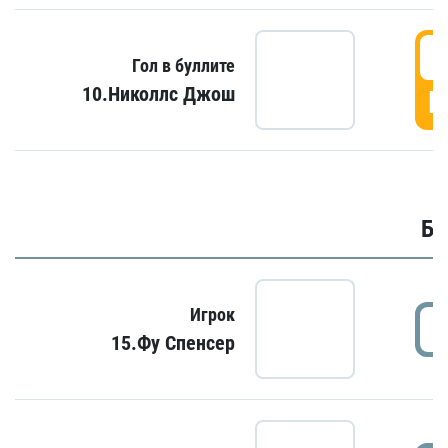
6
Гол в буллите
10.Николлс Джош
Г
Бу
Игрок
15.Фу Спенсер