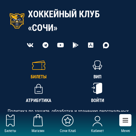
ХОККЕЙНЫЙ КЛУБ
«СОЧИ»
БИЛЕТЫ
ВИП
АТРИБУТИКА
ВОЙТИ
Политика по защите, обработке и хранению персональных
данных
Билеты
Магазин
Сочи Клаб
Кабинет
Меню
АНО «СК «Кубань-Регион», ОГРН 1142300002349,