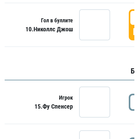
6
Гол в буллите
10.Николлс Джош
Г
Бу
Игрок
15.Фу Спенсер