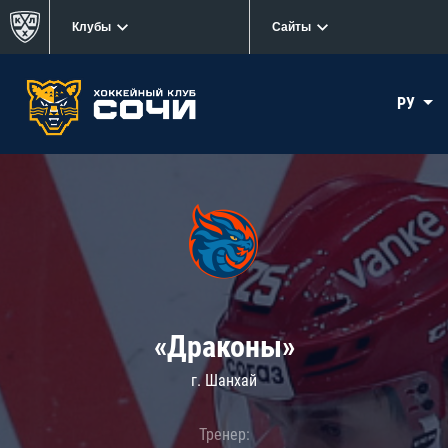
Клубы
Сайты
РУ
«Драконы»
г. Шанхай
Тренер: