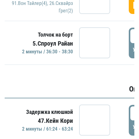
Г
91.Вон Тайлер(4)
,
26.Сквайрз
Грег(2)
3
Толчок на борт
5.Спроул Райан
УД
2 минуты / 36:30 - 38:30
Ов
6
Задержка клюшкой
47.Кейн Кори
УД
2 минуты / 61:24 - 63:24