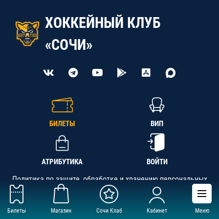
ХОККЕЙНЫЙ КЛУБ
«СОЧИ»
БИЛЕТЫ
ВИП
АТРИБУТИКА
ВОЙТИ
Политика по защите, обработке и хранению персональных
данных
Билеты
Магазин
Сочи Клаб
Кабинет
Меню
АНО «СК «Кубань-Регион», ОГРН 1142300002349,