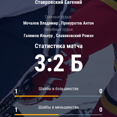
Ставровский Евгений
Главные судьи:
Мочалов Владимир , Прокуратов Антон
Линейные судьи:
Галимов Ильнур , Славиковский Роман
Статистика матча
3:2 Б
Шайбы в большинстве
1
0
Шайбы в меньшинстве
1
0