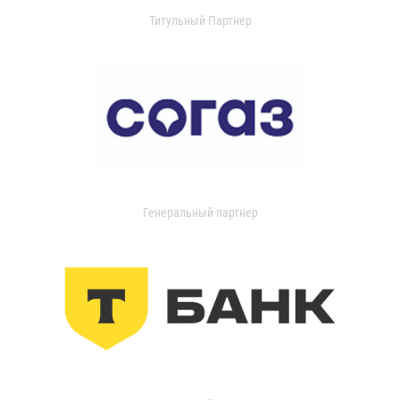
Титульный Партнер
Генеральный партнер