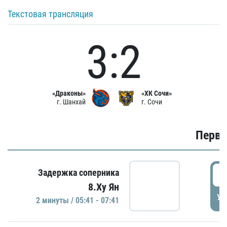
Текстовая трансляция
3:2
«Драконы»
«ХК Сочи»
г. Шанхай
г. Сочи
Первы
0
Задержка соперника
8.Ху Ян
УД
2 минуты / 05:41 - 07:41