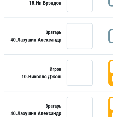
18.Ип Брэндон
Вратарь
40.Лазушин Александр
Игрок
10.Николлс Джош
Г
Вратарь
40.Лазушин Александр
Г