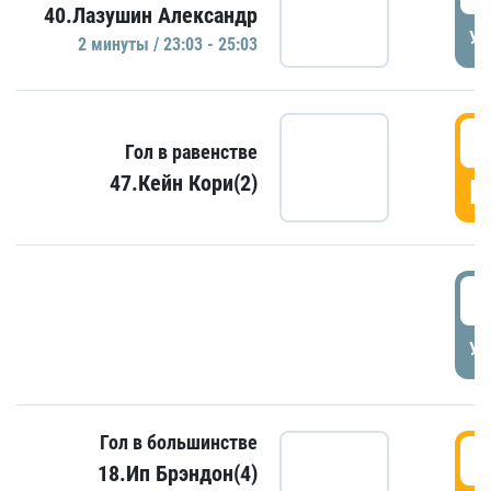
40.Лазушин Александр
УД
2 минуты / 23:03 - 25:03
2
Гол в равенстве
47.Кейн Кори(2)
Г
3
УД
Гол в большинстве
3
18.Ип Брэндон(4)