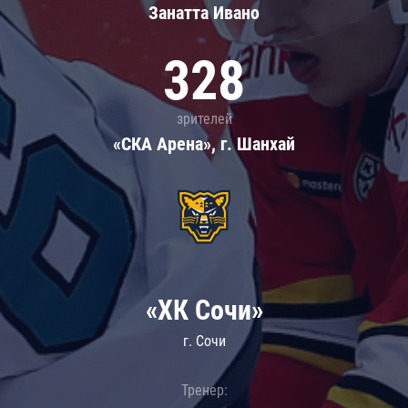
Занатта Иванo
328
зрителей
«СКА Арена», г. Шанхай
«ХК Сочи»
г. Сочи
Тренер: