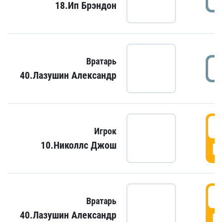
18.Ип Брэндон
Вратарь
40.Лазушин Александр
Игрок
10.Николлс Джош
Г
Вратарь
40.Лазушин Александр
Г