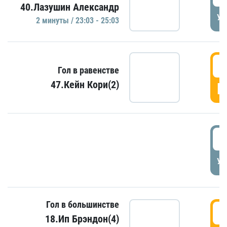
40.Лазушин Александр
УД
2 минуты / 23:03 - 25:03
2
Гол в равенстве
47.Кейн Кори(2)
Г
3
УД
Гол в большинстве
3
18.Ип Брэндон(4)