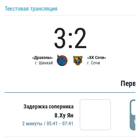
Текстовая трансляция
3:2
«Драконы»
«ХК Сочи»
г. Шанхай
г. Сочи
Первы
0
Задержка соперника
8.Ху Ян
УД
2 минуты / 05:41 - 07:41