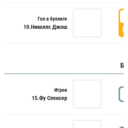
6
Гол в буллите
10.Николлс Джош
Г
Бу
Игрок
15.Фу Спенсер