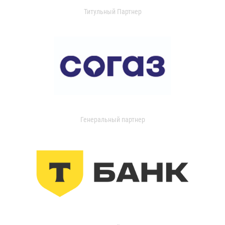
Титульный Партнер
Генеральный партнер