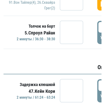
Г
91.Вон Тайлер(4)
,
26.Сквайрз
Грег(2)
3
Толчок на борт
5.Спроул Райан
УД
2 минуты / 36:30 - 38:30
Ов
6
Задержка клюшкой
47.Кейн Кори
УД
2 минуты / 61:24 - 63:24