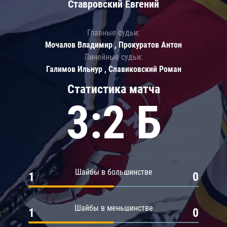
Ставровский Евгений
Главные судьи:
Мочалов Владимир , Прокуратов Антон
Линейные судьи:
Галимов Ильнур , Славиковский Роман
Статистика матча
3:2 Б
Шайбы в большинстве
1
0
Шайбы в меньшинстве
1
0