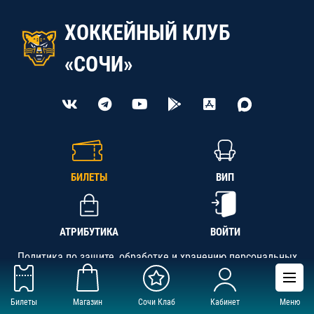
ХОККЕЙНЫЙ КЛУБ
«СОЧИ»
БИЛЕТЫ
ВИП
АТРИБУТИКА
ВОЙТИ
Политика по защите, обработке и хранению персональных
данных
Билеты
Магазин
Сочи Клаб
Кабинет
Меню
АНО «СК «Кубань-Регион», ОГРН 1142300002349,