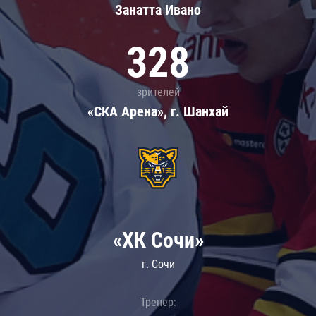
Занатта Иванo
328
зрителей
«СКА Арена», г. Шанхай
«ХК Сочи»
г. Сочи
Тренер: