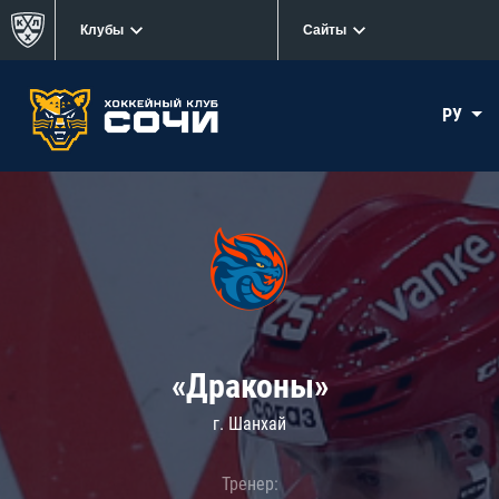
Клубы
Сайты
РУ
«Драконы»
г. Шанхай
Тренер: