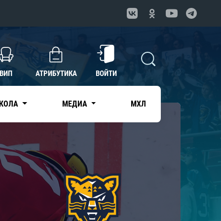
ВИП
АТРИБУТИКА
ВОЙТИ
КОЛА
МЕДИА
МХЛ