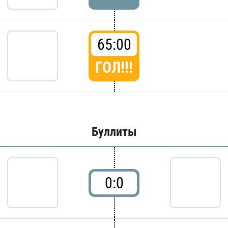
65:00
ГОЛ!!!
Буллиты
0:0