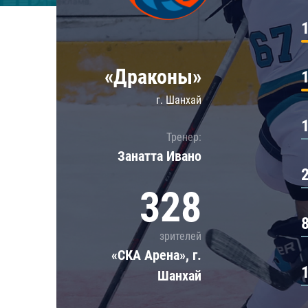
Локомотив
Северсталь
ЦСКА
«Драконы»
Шанхайские Драконы
г. Шанхай
Тренер:
Занатта Иванo
328
зрителей
«СКА Арена», г.
Шанхай