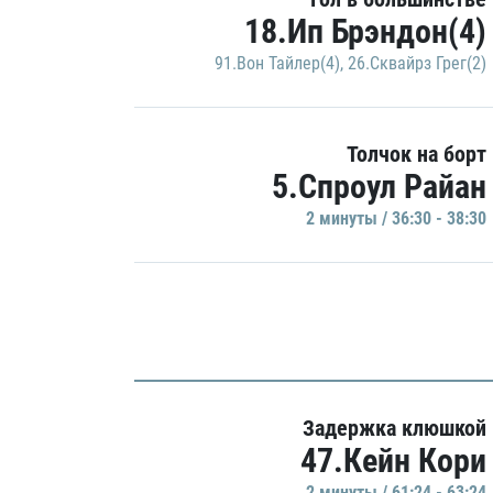
18.Ип Брэндон(4)
91.Вон Тайлер(4)
,
26.Сквайрз Грег(2)
Толчок на борт
5.Спроул Райан
2 минуты / 36:30 - 38:30
Задержка клюшкой
47.Кейн Кори
2 минуты / 61:24 - 63:24