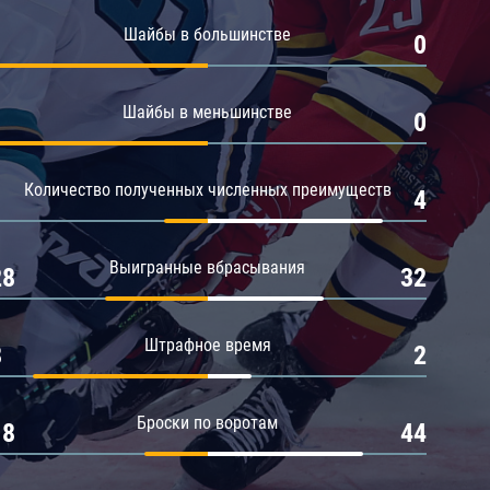
Амур
Шайбы в большинстве
1
0
Барыс
Салават Юлаев
Шайбы в меньшинстве
1
0
Сибирь
Количество полученных численных преимуществ
1
4
Выигранные вбрасывания
28
32
Штрафное время
8
2
Броски по воротам
18
44