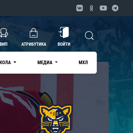
ВИП
АТРИБУТИКА
ВОЙТИ
КОЛА
МЕДИА
МХЛ