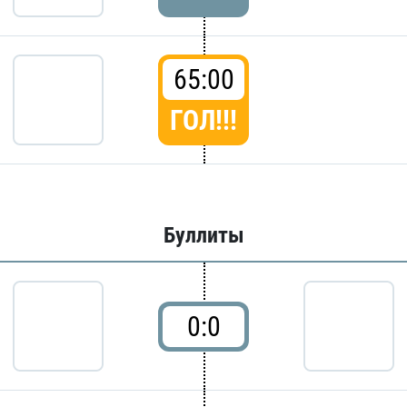
65:00
ГОЛ!!!
Буллиты
0:0