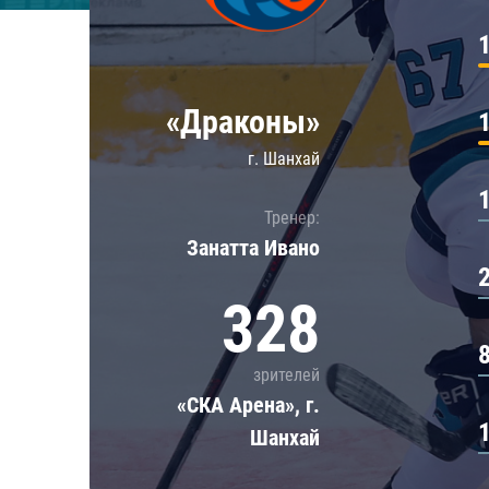
Локомотив
Северсталь
ЦСКА
«Драконы»
Шанхайские Драконы
г. Шанхай
Тренер:
Занатта Иванo
328
зрителей
«СКА Арена», г.
Шанхай