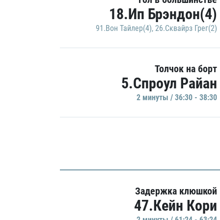
18.Ип Брэндон(4)
91.Вон Тайлер(4)
,
26.Сквайрз Грег(2)
Толчок на борт
5.Спроул Райан
2 минуты / 36:30 - 38:30
Задержка клюшкой
47.Кейн Кори
2 минуты / 61:24 - 63:24