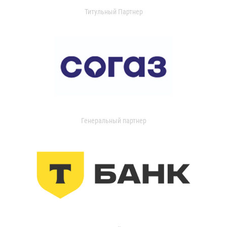
Титульный Партнер
Генеральный партнер