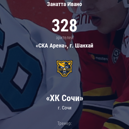
Занатта Иванo
328
зрителей
«СКА Арена», г. Шанхай
«ХК Сочи»
г. Сочи
Тренер: