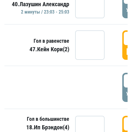
40.Лазушин Александр
УД
2 минуты / 23:03 - 25:03
2
Гол в равенстве
47.Кейн Кори(2)
Г
3
УД
Гол в большинстве
3
18.Ип Брэндон(4)