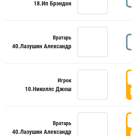
18.Ип Брэндон
Вратарь
40.Лазушин Александр
Игрок
10.Николлс Джош
Г
Вратарь
40.Лазушин Александр
Г