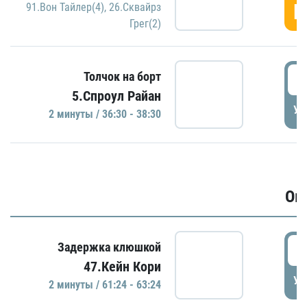
Г
91.Вон Тайлер(4)
,
26.Сквайрз
Грег(2)
3
Толчок на борт
5.Спроул Райан
УД
2 минуты / 36:30 - 38:30
Ов
6
Задержка клюшкой
47.Кейн Кори
УД
2 минуты / 61:24 - 63:24