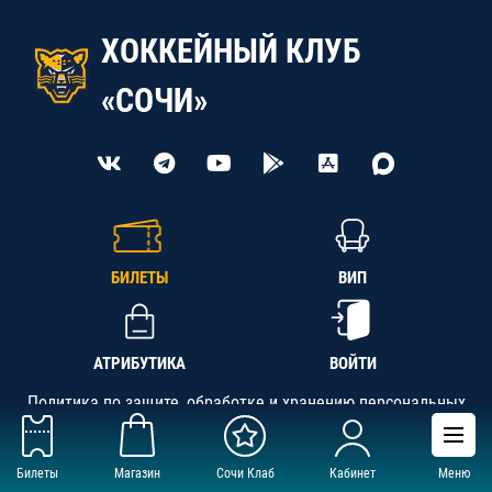
ХОККЕЙНЫЙ КЛУБ
«СОЧИ»
БИЛЕТЫ
ВИП
АТРИБУТИКА
ВОЙТИ
Политика по защите, обработке и хранению персональных
данных
Билеты
Магазин
Сочи Клаб
Кабинет
Меню
АНО «СК «Кубань-Регион», ОГРН 1142300002349,