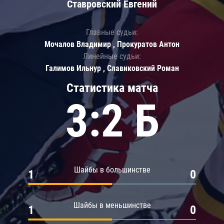
Ставровский Евгений
Главные судьи:
Мочалов Владимир , Прокуратов Антон
Линейные судьи:
Галимов Ильнур , Славиковский Роман
Статистика матча
3:2 Б
Шайбы в большинстве
1
0
Шайбы в меньшинстве
1
0