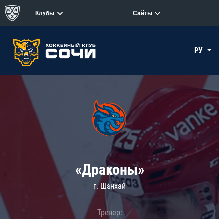
Клубы
Сайты
РУ
«Драконы»
г. Шанхай
Тренер: