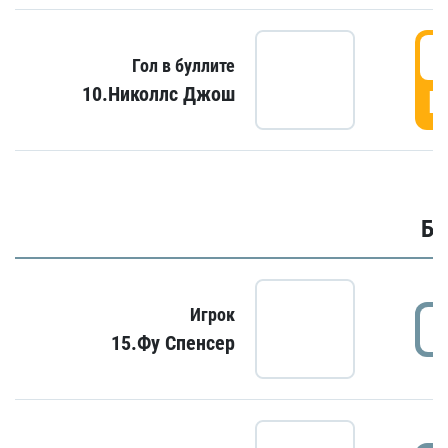
6
Гол в буллите
10.Николлс Джош
Г
Бу
Игрок
15.Фу Спенсер