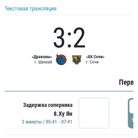
Текстовая трансляция
3:2
«Драконы»
«ХК Сочи»
г. Шанхай
г. Сочи
Первы
0
Задержка соперника
8.Ху Ян
УД
2 минуты / 05:41 - 07:41