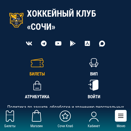
ХОККЕЙНЫЙ КЛУБ
«СОЧИ»
БИЛЕТЫ
ВИП
АТРИБУТИКА
ВОЙТИ
Политика по защите, обработке и хранению персональных
данных
Билеты
Магазин
Сочи Клаб
Кабинет
Меню
АНО «СК «Кубань-Регион», ОГРН 1142300002349,