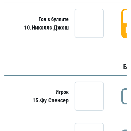
6
Гол в буллите
10.Николлс Джош
Г
Бу
Игрок
15.Фу Спенсер