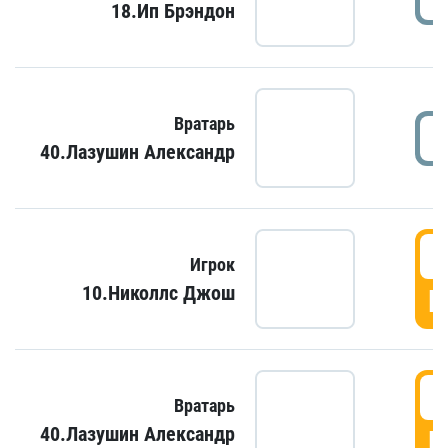
18.Ип Брэндон
Вратарь
40.Лазушин Александр
Игрок
10.Николлс Джош
Г
Вратарь
40.Лазушин Александр
Г