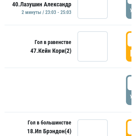
40.Лазушин Александр
УД
2 минуты / 23:03 - 25:03
2
Гол в равенстве
47.Кейн Кори(2)
Г
3
УД
Гол в большинстве
3
18.Ип Брэндон(4)