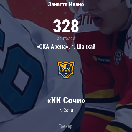
Занатта Иванo
328
зрителей
«СКА Арена», г. Шанхай
«ХК Сочи»
г. Сочи
Тренер: