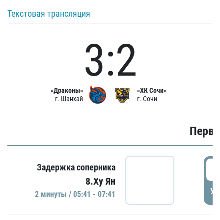
Текстовая трансляция
3:2
«Драконы»
«ХК Сочи»
г. Шанхай
г. Сочи
Первы
0
Задержка соперника
8.Ху Ян
УД
2 минуты / 05:41 - 07:41