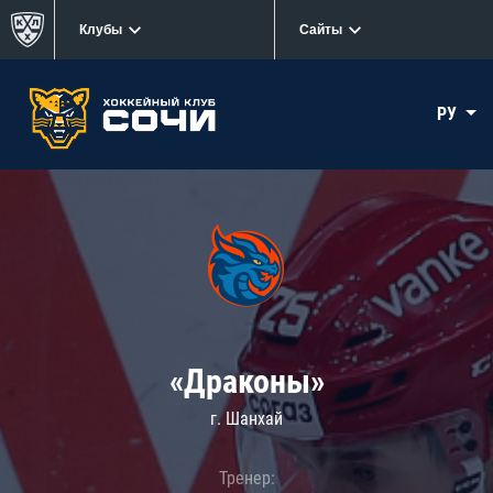
Клубы
Сайты
РУ
«Драконы»
г. Шанхай
Тренер: