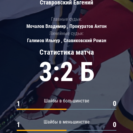
Ставровский Евгений
Главные судьи:
Мочалов Владимир , Прокуратов Антон
Линейные судьи:
Галимов Ильнур , Славиковский Роман
Статистика матча
3:2 Б
Шайбы в большинстве
1
0
Шайбы в меньшинстве
1
0