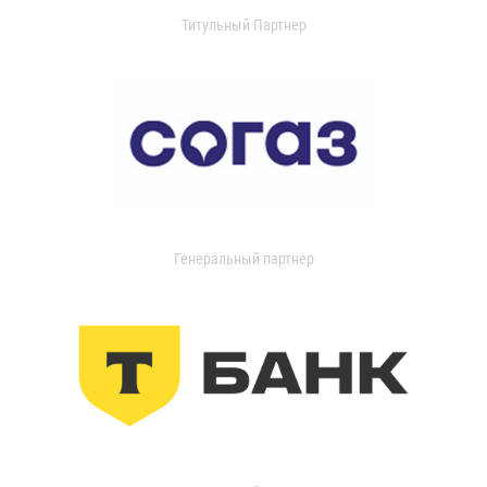
Титульный Партнер
Генеральный партнер