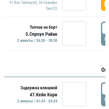
Г
91.Вон Тайлер(4)
,
26.Сквайрз
Грег(2)
3
Толчок на борт
5.Спроул Райан
УД
2 минуты / 36:30 - 38:30
Ов
6
Задержка клюшкой
47.Кейн Кори
УД
2 минуты / 61:24 - 63:24