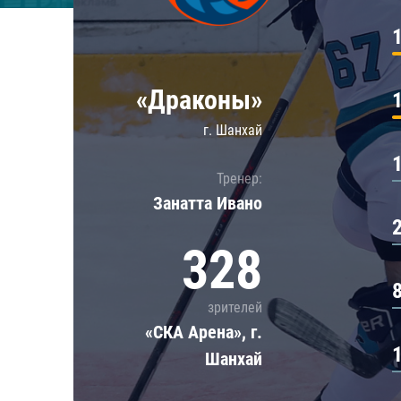
Локомотив
Северсталь
ЦСКА
«Драконы»
Шанхайские Драконы
г. Шанхай
Тренер:
Занатта Иванo
328
зрителей
«СКА Арена», г.
Шанхай