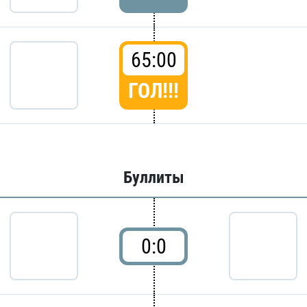
65:00
ГОЛ!!!
Буллиты
0:0