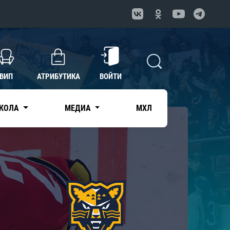
ВИП
АТРИБУТИКА
ВОЙТИ
КОЛА
МЕДИА
МХЛ