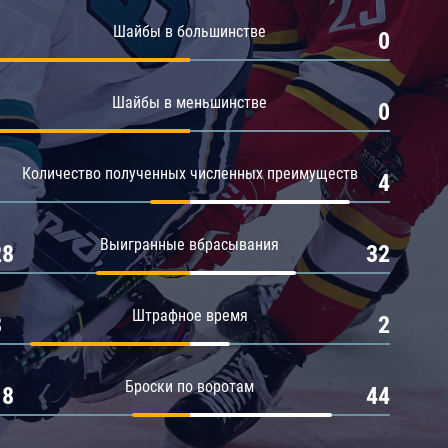
Амур
Шайбы в большинстве
1
0
Барыс
Салават Юлаев
Шайбы в меньшинстве
1
0
Сибирь
Количество полученных численных преимуществ
1
4
Выигранные вбрасывания
28
32
Штрафное время
8
2
Броски по воротам
18
44