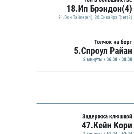
18.Ип Брэндон(4)
91.Вон Тайлер(4)
,
26.Сквайрз Грег(2)
Толчок на борт
5.Спроул Райан
2 минуты / 36:30 - 38:30
Задержка клюшкой
47.Кейн Кори
2 минуты / 61:24 - 63:24