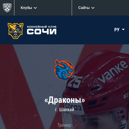
Клубы
Сайты
РУ
«Драконы»
г. Шанхай
Тренер: