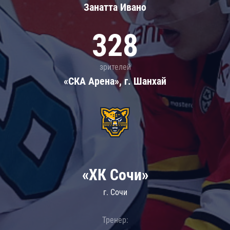
Занатта Иванo
328
зрителей
«СКА Арена», г. Шанхай
«ХК Сочи»
г. Сочи
Тренер: