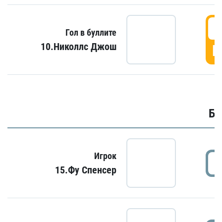
6
Гол в буллите
10.Николлс Джош
Г
Бу
Игрок
15.Фу Спенсер