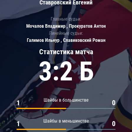
Ставровский Евгений
Главные судьи:
Мочалов Владимир , Прокуратов Антон
Линейные судьи:
Галимов Ильнур , Славиковский Роман
Статистика матча
3:2 Б
Шайбы в большинстве
1
0
Шайбы в меньшинстве
1
0