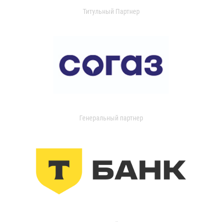
Титульный Партнер
Генеральный партнер