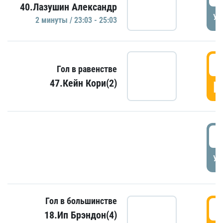
40.Лазушин Александр
УД
2 минуты / 23:03 - 25:03
2
Гол в равенстве
47.Кейн Кори(2)
Г
3
УД
Гол в большинстве
3
18.Ип Брэндон(4)