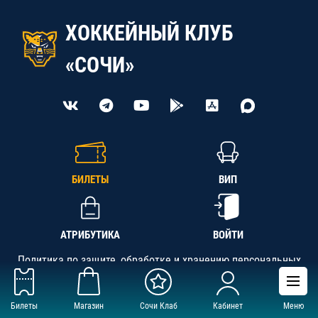
ХОККЕЙНЫЙ КЛУБ
«СОЧИ»
БИЛЕТЫ
ВИП
АТРИБУТИКА
ВОЙТИ
Политика по защите, обработке и хранению персональных
данных
Билеты
Магазин
Сочи Клаб
Кабинет
Меню
АНО «СК «Кубань-Регион», ОГРН 1142300002349,