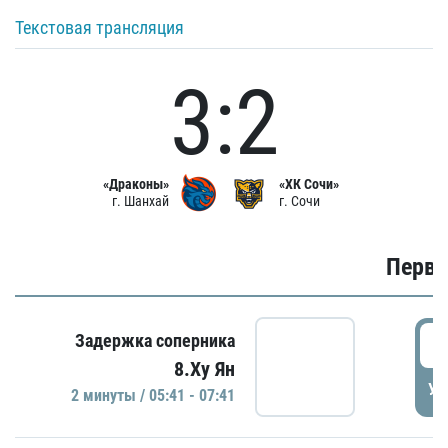
Текстовая трансляция
3:2
«Драконы»
«ХК Сочи»
г. Шанхай
г. Сочи
Первы
0
Задержка соперника
8.Ху Ян
УД
2 минуты / 05:41 - 07:41