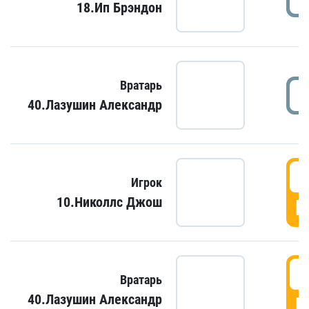
18.Ип Брэндон
Вратарь
40.Лазушин Александр
Игрок
10.Николлс Джош
Г
Вратарь
40.Лазушин Александр
Г