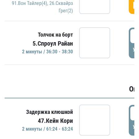
Г
91.Вон Тайлер(4)
,
26.Сквайрз
Грег(2)
3
Толчок на борт
5.Спроул Райан
УД
2 минуты / 36:30 - 38:30
Ов
6
Задержка клюшкой
47.Кейн Кори
УД
2 минуты / 61:24 - 63:24