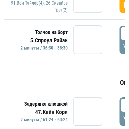
Г
91.Вон Тайлер(4)
,
26.Сквайрз
Грег(2)
3
Толчок на борт
5.Спроул Райан
УД
2 минуты / 36:30 - 38:30
Ов
6
Задержка клюшкой
47.Кейн Кори
УД
2 минуты / 61:24 - 63:24