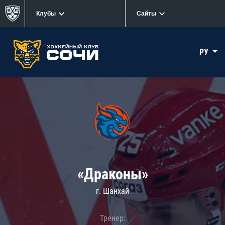
Клубы
Сайты
РУ
«Драконы»
г. Шанхай
Тренер: