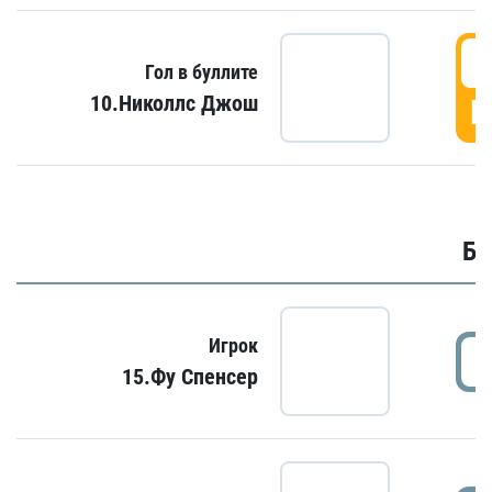
6
Гол в буллите
10.Николлс Джош
Г
Бу
Игрок
15.Фу Спенсер