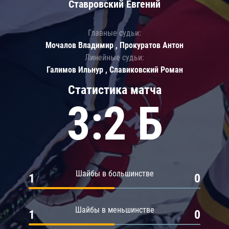
Ставровский Евгений
Главные судьи:
Мочалов Владимир , Прокуратов Антон
Линейные судьи:
Галимов Ильнур , Славиковский Роман
Статистика матча
3:2 Б
Шайбы в большинстве
1
0
Шайбы в меньшинстве
1
0