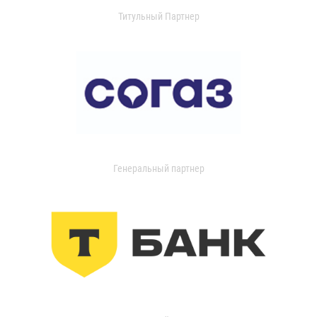
Титульный Партнер
Генеральный партнер