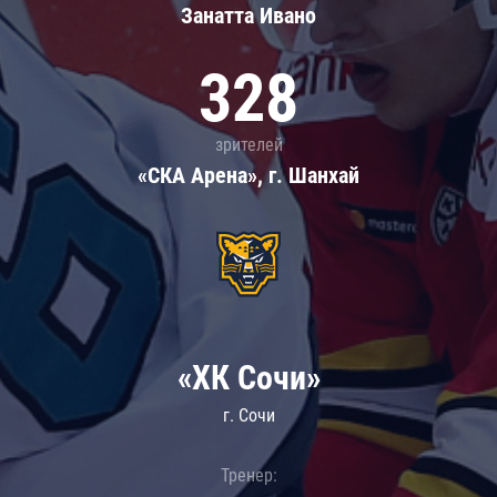
Занатта Иванo
328
зрителей
«СКА Арена», г. Шанхай
«ХК Сочи»
г. Сочи
Тренер: