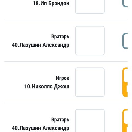
18.Ип Брэндон
Вратарь
40.Лазушин Александр
Игрок
10.Николлс Джош
Г
Вратарь
40.Лазушин Александр
Г