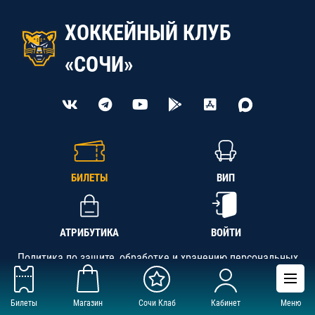
ХОККЕЙНЫЙ КЛУБ
«СОЧИ»
БИЛЕТЫ
ВИП
АТРИБУТИКА
ВОЙТИ
Политика по защите, обработке и хранению персональных
данных
Билеты
Магазин
Сочи Клаб
Кабинет
Меню
АНО «СК «Кубань-Регион», ОГРН 1142300002349,