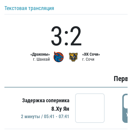
Текстовая трансляция
3:2
«Драконы»
«ХК Сочи»
г. Шанхай
г. Сочи
Первы
0
Задержка соперника
8.Ху Ян
УД
2 минуты / 05:41 - 07:41