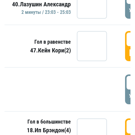
40.Лазушин Александр
УД
2 минуты / 23:03 - 25:03
2
Гол в равенстве
47.Кейн Кори(2)
Г
3
УД
Гол в большинстве
3
18.Ип Брэндон(4)