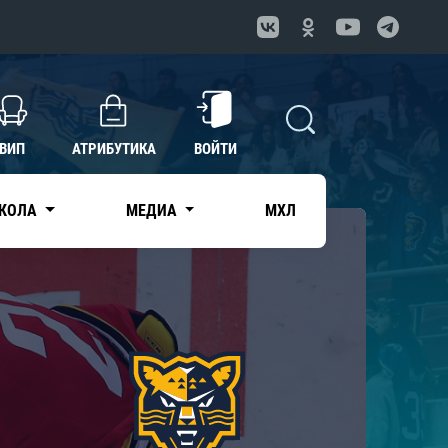
ВИП
АТРИБУТИКА
ВОЙТИ
КОЛА
МЕДИА
МХЛ