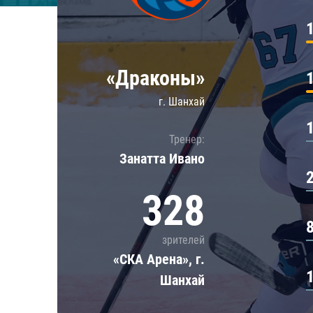
Локомотив
Северсталь
ЦСКА
«Драконы»
Шанхайские Драконы
г. Шанхай
Тренер:
Занатта Иванo
328
зрителей
«СКА Арена», г.
Шанхай