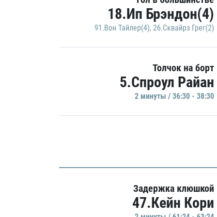
18.Ип Брэндон(4)
91.Вон Тайлер(4)
,
26.Сквайрз Грег(2)
Толчок на борт
5.Спроул Райан
2 минуты / 36:30 - 38:30
Задержка клюшкой
47.Кейн Кори
2 минуты / 61:24 - 63:24