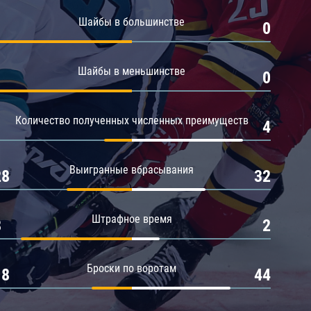
Амур
Шайбы в большинстве
1
0
Барыс
Салават Юлаев
Шайбы в меньшинстве
1
0
Сибирь
Количество полученных численных преимуществ
1
4
Выигранные вбрасывания
28
32
Штрафное время
8
2
Броски по воротам
18
44