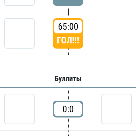
65:00
ГОЛ!!!
Буллиты
0:0